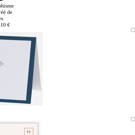
phisme
réé de
es
,10 €