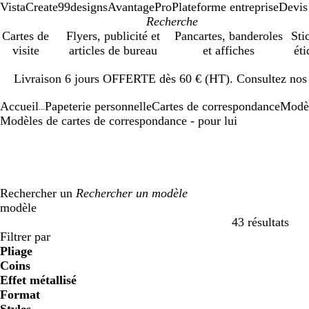
VistaCreate
99designs
AvantagePro
Plateforme entreprise
Devis
Cartes de
Flyers, publicité et
Pancartes, banderoles
Sti
visite
articles de bureau
et affiches
éti
Diapositive
Livraison 6 jours OFFERTE dès 60 € (HT). Consultez nos d
1
sur
Accueil
Papeterie personnelle
Cartes de correspondance
Modè
1
...
Modèles de cartes de correspondance - pour lui
Rechercher un
modèle
43 résultats
Filtres
Filtrer par
Pliage
Coins
Effet métallisé
Format