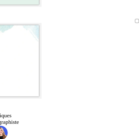
iques
graphiste