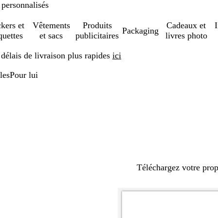
 personnalisés
ckers et
Vêtements
Produits
Cadeaux et
Packaging
quettes
et sacs
publicitaires
livres photo
élais de livraison plus rapides
ici
les
Pour lui
Téléchargez votre pro