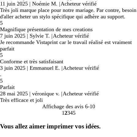
11 juin 2025
|
Noémie M.
|
Acheteur vérifié
Très joli marque place pour notre mariage. Par contre, besoin
d'aller acheter un stylo spécifique qui adhère au support.
5
Magnifique présentation de mes creations
7 juin 2025
|
Sylvie T.
|
Acheteur vérifié
Je recommande Vistaprint car le travail réalisé est vraiment
parfait
5
Conforme et très satisfaisant
3 juin 2025
|
Emmanuel E.
|
Acheteur vérifié
.
5
Parfait
28 mai 2025
|
véronique v.
|
Acheteur vérifié
Très efficace et joli
Affichage des avis
6-10
1
2
3
4
5
Accéder
Accéder
Accéder
Accéder
Accéder
à
à
à
à
à
Vous allez aimer imprimer vos idées.
la
la
la
la
la
page
page
page
page
page