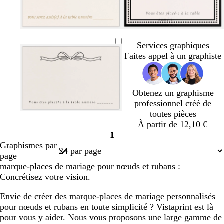
l
l
i
a
v
i
c
g
v
l
b
b
b
b
b
g
c
g
b
b
b
e
r
r
r
e
i
l
l
l
l
l
r
r
r
l
l
l
Services graphiques
è
i
r
l
e
a
a
a
a
i
è
i
a
a
a
Faites appel à un graphiste
m
s
t
a
u
n
n
n
n
s
m
s
n
n
n
e
c
d
s
c
c
c
c
c
c
e
c
c
c
c
l
’
l
l
l
Obtenez un graphisme
a
e
a
a
a
professionnel créé de
i
a
i
i
i
toutes pièces
c
r
v
c
c
b
c
r
u
r
r
r
À partir de 12,10 €
r
o
e
r
r
l
r
1
è
s
r
è
è
e
è
Page
Graphismes par
m
e
t
m
m
u
m
1
page
e
c
d
e
e
c
e
marque-places de mariage pour nœuds et rubans :
l
’
l
Concrétisez votre vision.
a
e
a
i
a
i
Envie de créer des marque-places de mariage personnalisés
r
u
r
pour nœuds et rubans en toute simplicité ? Vistaprint est là
pour vous y aider. Nous vous proposons une large gamme de