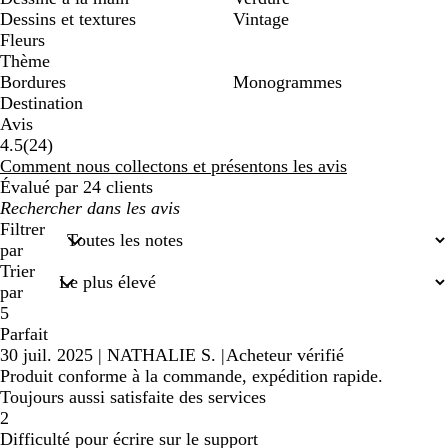
Dessins et textures
Vintage
Fleurs
Thème
Bordures
Monogrammes
Destination
Avis
24
4.5
(
24
)
avis
Comment nous collectons et présentons les avis
Évalué par 24 clients
Mes
recherches
Filtrer
saisies
par
Trier
par
5
Parfait
30 juil. 2025
|
NATHALIE S.
|
Acheteur vérifié
Produit conforme à la commande, expédition rapide.
Toujours aussi satisfaite des services
2
Difficulté pour écrire sur le support