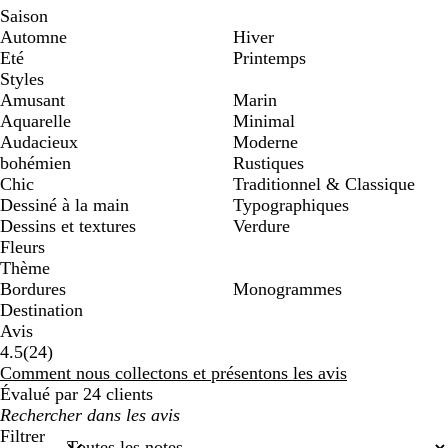
Saison
Automne
Hiver
Eté
Printemps
Styles
Amusant
Marin
Aquarelle
Minimal
Audacieux
Moderne
bohémien
Rustiques
Chic
Traditionnel & Classique
Dessiné à la main
Typographiques
Dessins et textures
Verdure
Fleurs
Thème
Bordures
Monogrammes
Destination
Avis
24
4.5
(
24
)
avis
Comment nous collectons et présentons les avis
Évalué par 24 clients
Mes
recherches
Filtrer