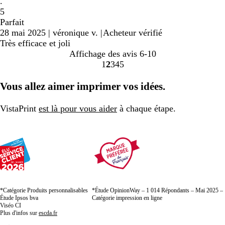
.
5
Parfait
28 mai 2025
|
véronique v.
|
Acheteur vérifié
Très efficace et joli
Affichage des avis
6-10
1
2
3
4
5
Accéder
Accéder
Accéder
Accéder
Accéder
à
à
à
à
à
Vous allez aimer imprimer vos idées.
la
la
la
la
la
page
page
page
page
page
VistaPrint
est là pour vous aider
à chaque étape.
*Catégorie Produits personnalisables
*Étude OpinionWay – 1 014 Répondants – Mai 2025 –
Étude Ipsos bva
Catégorie impression en ligne
Viséo CI
Plus d'infos sur
escda.fr