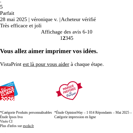
.
5
Parfait
28 mai 2025
|
véronique v.
|
Acheteur vérifié
Très efficace et joli
Affichage des avis
6-10
1
2
3
4
5
Accéder
Accéder
Accéder
Accéder
Accéder
à
à
à
à
à
Vous allez aimer imprimer vos idées.
la
la
la
la
la
page
page
page
page
page
VistaPrint
est là pour vous aider
à chaque étape.
*Catégorie Produits personnalisables
*Étude OpinionWay – 1 014 Répondants – Mai 2025 –
Étude Ipsos bva
Catégorie impression en ligne
Viséo CI
Plus d'infos sur
escda.fr