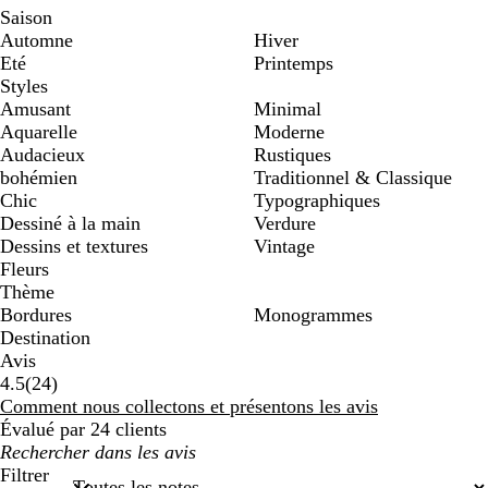
Saison
Automne
Hiver
Eté
Printemps
Styles
Amusant
Minimal
Aquarelle
Moderne
Audacieux
Rustiques
bohémien
Traditionnel & Classique
Chic
Typographiques
Dessiné à la main
Verdure
Dessins et textures
Vintage
Fleurs
Thème
Bordures
Monogrammes
Destination
Avis
24
4.5
(
24
)
avis
Comment nous collectons et présentons les avis
Évalué par 24 clients
Mes
recherches
Filtrer