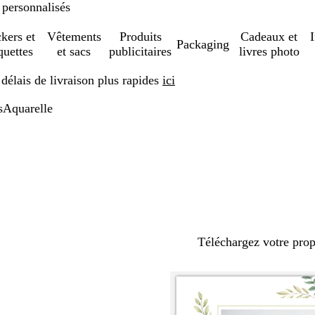
 personnalisés
ckers et
Vêtements
Produits
Cadeaux et
Packaging
quettes
et sacs
publicitaires
livres photo
élais de livraison plus rapides
ici
s
Aquarelle
Téléchargez votre pro