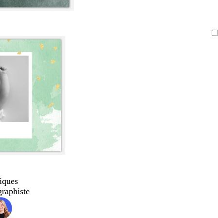
iques
graphiste