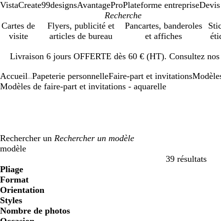
VistaCreate
99designs
AvantagePro
Plateforme entreprise
Devis
Cartes de
Flyers, publicité et
Pancartes, banderoles
Sti
visite
articles de bureau
et affiches
éti
Diapositive
Livraison 6 jours OFFERTE dès 60 € (HT). Consultez nos d
1
sur
Accueil
Papeterie personnelle
Faire-part et invitations
Modèle
1
...
Modèles de faire-part et invitations - aquarelle
Rechercher un
modèle
39 résultats
Filtres
Pliage
Format
Orientation
Styles
Nombre de photos