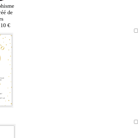
phisme
réé de
es
,10 €