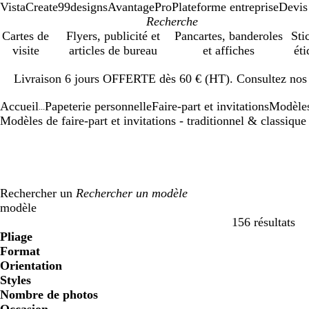
VistaCreate
99designs
AvantagePro
Plateforme entreprise
Devis
Cartes de
Flyers, publicité et
Pancartes, banderoles
Sti
visite
articles de bureau
et affiches
éti
Diapositive
Livraison 6 jours OFFERTE dès 60 € (HT). Consultez nos d
1
sur
Accueil
Papeterie personnelle
Faire-part et invitations
Modèle
1
...
Modèles de faire-part et invitations - traditionnel & classique
Rechercher un
modèle
156 résultats
Filtres
Pliage
Format
Orientation
Styles
Nombre de photos