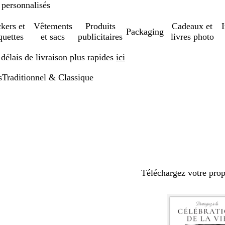
 personnalisés
ckers et
Vêtements
Produits
Cadeaux et
Packaging
quettes
et sacs
publicitaires
livres photo
élais de livraison plus rapides
ici
s
Traditionnel & Classique
Téléchargez votre pro