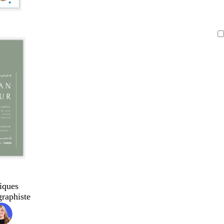
iques
graphiste