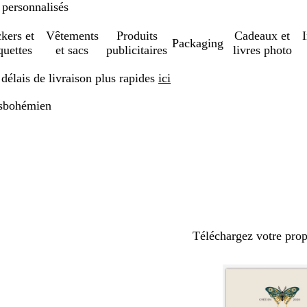
 personnalisés
ckers et
Vêtements
Produits
Cadeaux et
Packaging
quettes
et sacs
publicitaires
livres photo
élais de livraison plus rapides
ici
s
bohémien
Téléchargez votre pro