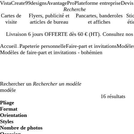
VistaCreate
99designs
AvantagePro
Plateforme entreprise
Devis
Cartes de
Flyers, publicité et
Pancartes, banderoles
Sti
visite
articles de bureau
et affiches
éti
Diapositive
Livraison 6 jours OFFERTE dès 60 € (HT). Consultez nos d
1
sur
Accueil
Papeterie personnelle
Faire-part et invitations
Modèle
1
...
Modèles de faire-part et invitations - bohémien
Rechercher un
modèle
16 résultats
Filtres
Pliage
Format
Orientation
Styles
Nombre de photos