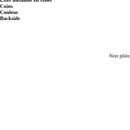
Effet métallisé en relief
Coins
Couleur
Backside
Non pliée