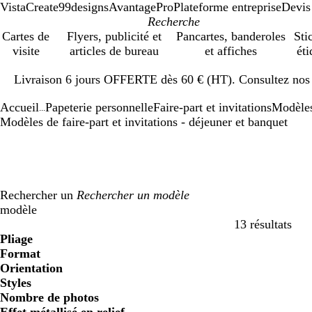
VistaCreate
99designs
AvantagePro
Plateforme entreprise
Devis
Cartes de
Flyers, publicité et
Pancartes, banderoles
Sti
visite
articles de bureau
et affiches
éti
Diapositive
Livraison 6 jours OFFERTE dès 60 € (HT). Consultez nos d
1
sur
Accueil
Papeterie personnelle
Faire-part et invitations
Modèle
1
...
Modèles de faire-part et invitations - déjeuner et banquet
Rechercher un
modèle
13 résultats
Filtres
Pliage
Format
Orientation
Styles
Nombre de photos