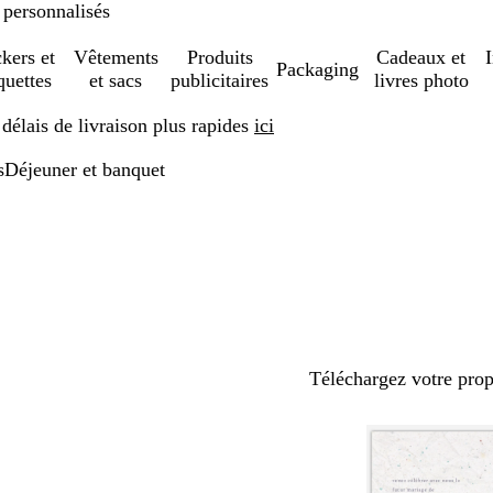
 personnalisés
ckers et
Vêtements
Produits
Cadeaux et
Packaging
quettes
et sacs
publicitaires
livres photo
élais de livraison plus rapides
ici
s
Déjeuner et banquet
Téléchargez votre pro