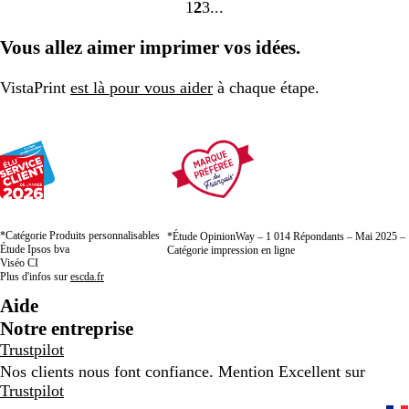
1
2
3
Accéder
Accéder
Accéder
à
à
à
Vous allez aimer imprimer vos idées.
la
la
la
page
page
page
VistaPrint
est là pour vous aider
à chaque étape.
*Catégorie Produits personnalisables
*Étude OpinionWay – 1 014 Répondants – Mai 2025 –
Étude Ipsos bva
Catégorie impression en ligne
Viséo CI
Plus d'infos sur
escda.fr
Aide
Notre entreprise
Trustpilot
Nos clients nous font confiance. Mention Excellent sur
Trustpilot