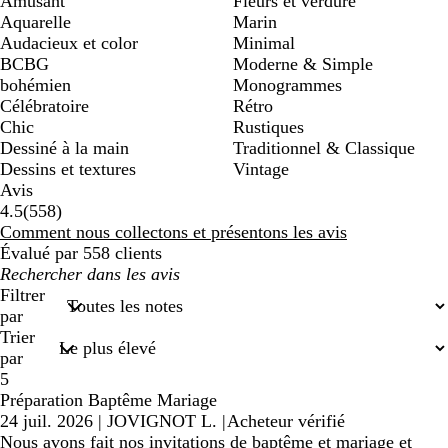
Amusant
Fleurs et verdure
Aquarelle
Marin
Audacieux et color
Minimal
BCBG
Moderne & Simple
bohémien
Monogrammes
Célébratoire
Rétro
Chic
Rustiques
Dessiné à la main
Traditionnel & Classique
Dessins et textures
Vintage
Avis
558
4.5
(
558
)
avis
Comment nous collectons et présentons les avis
Évalué par 558 clients
Mes
recherches
Filtrer
saisies
par
Trier
par
5
Préparation Baptême Mariage
24 juil. 2026
|
JOVIGNOT L.
|
Acheteur vérifié
Nous avons fait nos invitations de baptême et mariage et