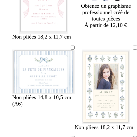
Obtenez un graphisme
professionnel créé de
toutes pièces
À partir de 12,10 €
b
b
b
b
b
g
b
b
r
p
Non pliées 18,2 x 11,7 cm
l
l
l
l
l
r
l
l
o
e
a
a
a
a
a
i
a
e
s
r
n
n
n
n
n
s
n
u
e
v
c
c
c
c
c
c
c
c
c
e
l
l
l
n
a
a
a
c
i
i
i
h
r
r
r
e
b
b
b
b
Non pliées 14,8 x 10,5 cm
l
l
l
l
(A6)
a
a
a
a
n
n
n
n
c
c
c
c
Non pliées 18,2 x 11,7 cm