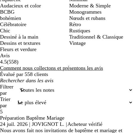
Audacieux et color
Moderne & Simple
BCBG
Monogrammes
bohémien
Nœuds et rubans
Célébratoire
Rétro
Chic
Rustiques
Dessiné à la main
Traditionnel & Classique
Dessins et textures
Vintage
Fleurs et verdure
Avis
558
4.5
(
558
)
avis
Comment nous collectons et présentons les avis
Évalué par 558 clients
Mes
recherches
Filtrer
saisies
par
Trier
par
5
Préparation Baptême Mariage
24 juil. 2026
|
JOVIGNOT L.
|
Acheteur vérifié
Nous avons fait nos invitations de baptême et mariage et