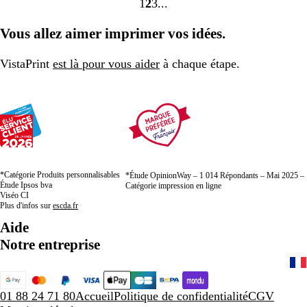
1
2
3
Accéder
Accéder
Accéder
à
à
à
Vous allez aimer imprimer vos idées.
la
la
la
page
page
page
VistaPrint
est là pour vous aider
à chaque étape.
*Catégorie Produits personnalisables
*Étude OpinionWay – 1 014 Répondants – Mai 2025 –
Étude Ipsos bva
Catégorie impression en ligne
Viséo CI
Plus d'infos sur
escda.fr
Aide
Notre entreprise
01 88 24 71 80
Accueil
Politique de confidentialité
CGV