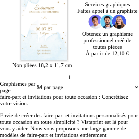
Services graphiques
l
a
l
o
Faites appel à un graphiste
a
u
a
n
i
x
i
c
r
r
é
Obtenez un graphisme
professionnel créé de
toutes pièces
À partir de 12,10 €
b
c
b
b
b
Non pliées 18,2 x 11,7 cm
l
r
l
l
l
1
a
è
a
a
a
Page
Graphismes par
n
m
n
n
n
1
page
c
e
c
c
c
faire-part et invitations pour toute occasion : Concrétisez
votre vision.
Envie de créer des faire-part et invitations personnalisés pour
toute occasion en toute simplicité ? Vistaprint est là pour
vous y aider. Nous vous proposons une large gamme de
modèles de faire-part et invitations entièrement