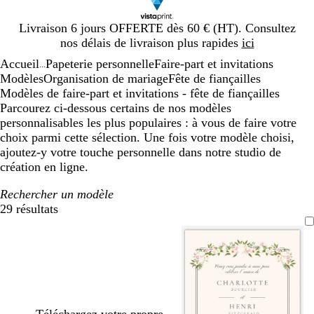
Diapositive
Livraison 6 jours OFFERTE dès 60 € (HT). Consultez
1
nos délais de livraison plus rapides
ici
sur
Accueil
Papeterie personnelle
Faire-part et invitations
1
...
Modèles
Organisation de mariage
Fête de fiançailles
Modèles de faire-part et invitations - fête de fiançailles
Parcourez ci-dessous certains de nos modèles
personnalisables les plus populaires : à vous de faire votre
choix parmi cette sélection. Une fois votre modèle choisi,
ajoutez-y votre touche personnelle dans notre studio de
création en ligne.
Rechercher un modèle
29 résultats
Filtres