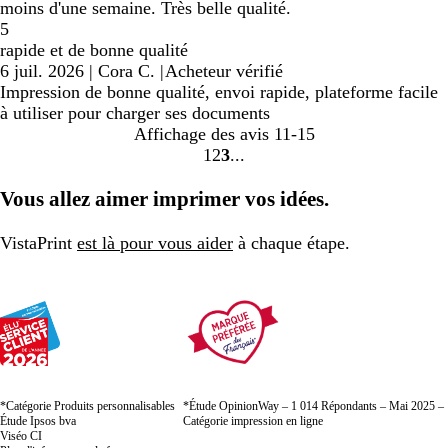
moins d'une semaine. Très belle qualité.
5
rapide et de bonne qualité
6 juil. 2026
|
Cora C.
|
Acheteur vérifié
Impression de bonne qualité, envoi rapide, plateforme facile
à utiliser pour charger ses documents
Affichage des avis
11-15
1
2
3
Accéder
Accéder
Accéder
à
à
à
Vous allez aimer imprimer vos idées.
la
la
la
page
page
page
VistaPrint
est là pour vous aider
à chaque étape.
*Catégorie Produits personnalisables
*Étude OpinionWay – 1 014 Répondants – Mai 2025 –
Étude Ipsos bva
Catégorie impression en ligne
Viséo CI