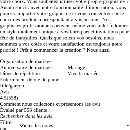
votre choix. Vous souhaitez utiliser votre propre graphisme ?
Aucun souci : avec notre fonctionnalité d’importation, vous
pourrez importer votre graphisme et vous concentrer sur le
choix des produits correspondant à vos besoins. Nos
graphistes professionnels peuvent même vous aider à donner
un style totalement unique à vos faire-part et invitations pour
fête de fiançailles. Quels que soient vos besoins, nous
sommes à vos côtés et votre satisfaction est toujours notre
priorité ! Prêt à commencer la création ? Nous aussi !
Organisation de mariage
Anniversaire de mariage
Mariage
Dîner de répétition
Vive la mariée
Enterrement de vie de jeune
fille/garçon
Avis
558
4.5
(
558
)
avis
Comment nous collectons et présentons les avis
Évalué par 558 clients
Mes
recherches
Filtrer
saisies
par