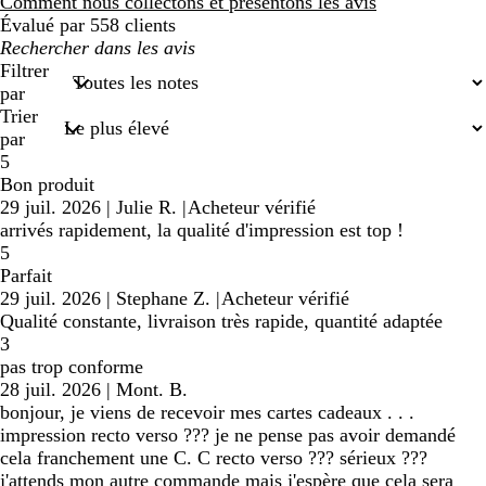
avis
Comment nous collectons et présentons les avis
Évalué par 558 clients
Mes
recherches
Filtrer
saisies
par
Trier
par
5
Bon produit
29 juil. 2026
|
Julie R.
|
Acheteur vérifié
arrivés rapidement, la qualité d'impression est top !
5
Parfait
29 juil. 2026
|
Stephane Z.
|
Acheteur vérifié
Qualité constante, livraison très rapide, quantité adaptée
3
pas trop conforme
28 juil. 2026
|
Mont. B.
bonjour, je viens de recevoir mes cartes cadeaux . . .
impression recto verso ??? je ne pense pas avoir demandé
cela franchement une C. C recto verso ??? sérieux ???
j'attends mon autre commande mais j'espère que cela sera