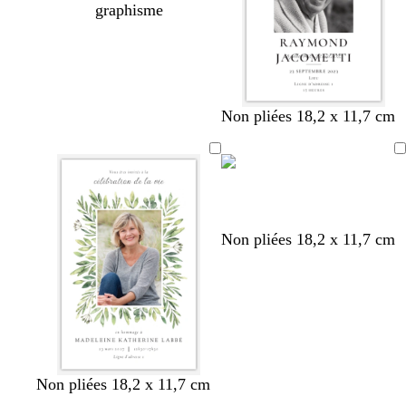
graphisme
b
n
b
b
b
Non pliées 18,2 x 11,7 cm
l
o
l
l
l
a
i
a
e
a
n
r
n
u
n
c
c
f
c
o
n
r
b
v
Non pliées 18,2 x 11,7 cm
c
o
l
i
é
u
e
o
g
u
l
e
f
e
o
t
n
f
c
o
Non pliées 18,2 x 11,7 cm
é
n