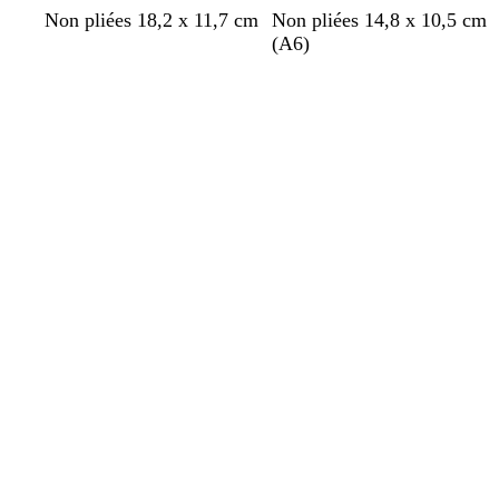
b
b
b
b
n
Non pliées 18,2 x 11,7 cm
Non pliées 14,8 x 10,5 cm
l
o
l
l
o
(A6)
e
r
a
e
i
Chargement
Chargement
u
d
n
u
r
f
e
c
c
o
a
a
n
u
n
c
x
a
é
r
d