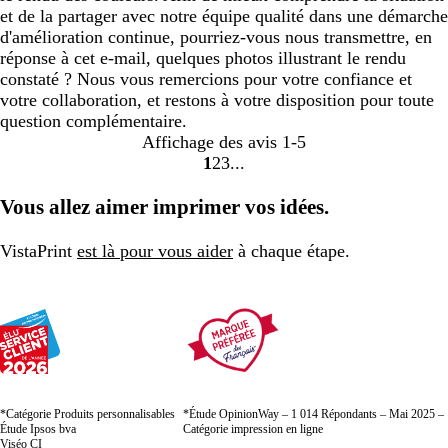
et de la partager avec notre équipe qualité dans une démarche
d'amélioration continue, pourriez-vous nous transmettre, en
réponse à cet e-mail, quelques photos illustrant le rendu
constaté ? Nous vous remercions pour votre confiance et
votre collaboration, et restons à votre disposition pour toute
question complémentaire.
Affichage des avis
1-5
1
2
3
Accéder
Accéder
Accéder
à
à
à
Vous allez aimer imprimer vos idées.
la
la
la
page
page
page
VistaPrint
est là pour vous aider
à chaque étape.
*Catégorie Produits personnalisables
*Étude OpinionWay – 1 014 Répondants – Mai 2025 –
Étude Ipsos bva
Catégorie impression en ligne
Viséo CI