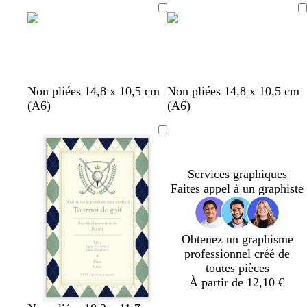
c
é
n
v
v
n
m
c
g
g
Non pliées 14,8 x 10,5 cm
Non pliées 14,8 x 10,5 cm
o
e
i
o
a
r
r
r
(A6)
(A6)
i
r
o
i
r
è
i
i
r
t
l
r
r
m
s
s
f
e
o
e
f
f
o
t
n
o
o
Services graphiques
r
f
f
n
n
Faites appel à un graphiste
ê
o
o
c
c
t
n
n
é
é
c
c
é
é
Obtenez un graphisme
professionnel créé de
toutes pièces
À partir de 12,10 €