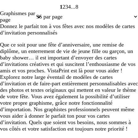
1
2
3
4
8
Page
Page
Page
Page
Page
Graphismes par
1
2
3
4
8
page
Donnez le parfait ton à vos fêtes avec nos modèles de cartes
d’invitation personnalisés
Que ce soit pour une fête d’anniversaire, une remise de
diplôme, un enterrement de vie de jeune fille ou garçon, un
baby shower… il est important d’envoyer des cartes
d’invitations créatives et qui suscitent l’enthousiasme de vos
amis et vos proches. VistaPrint est là pour vous aider !
Explorez notre large éventail de modèles de cartes
d’invitation et de faire-part entièrement personnalisables avec
des photos et textes originaux qui mettent en valeur le thème
de votre fête. Vous avez également la possibilité d’utiliser
votre propre graphisme, grâce notre fonctionnalité
d’importation. Nos graphistes professionnels peuvent même
vous aider à donner le parfait ton pour vos cartes
d’invitation. Quels que soient vos besoins, nous sommes à
vos côtés et votre satisfaction est toujours notre priorité !