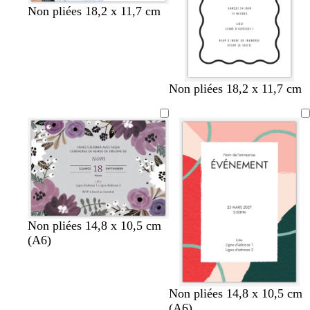
Non pliées 18,2 x 11,7 cm
b
n
b
v
r
Non pliées 18,2 x 11,7 cm
l
o
l
e
o
a
i
a
r
s
n
r
n
t
e
c
c
f
c
o
l
r
a
ê
i
t
r
Non pliées 14,8 x 10,5 cm
(A6)
c
b
b
n
Non pliées 14,8 x 10,5 cm
r
l
l
o
(A6)