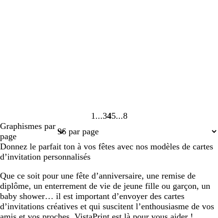
1
3
4
5
8
Page
Page
Page
Page
Page
Graphismes par
1
3
4
5
8
page
Donnez le parfait ton à vos fêtes avec nos modèles de cartes
d’invitation personnalisés
Que ce soit pour une fête d’anniversaire, une remise de
diplôme, un enterrement de vie de jeune fille ou garçon, un
baby shower… il est important d’envoyer des cartes
d’invitations créatives et qui suscitent l’enthousiasme de vos
amis et vos proches. VistaPrint est là pour vous aider !