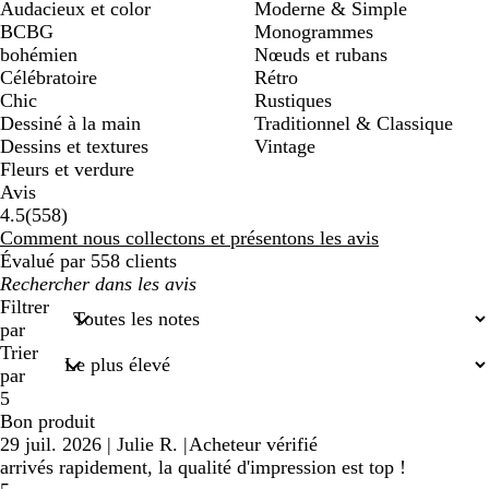
Audacieux et color
Moderne & Simple
BCBG
Monogrammes
bohémien
Nœuds et rubans
Célébratoire
Rétro
Chic
Rustiques
Dessiné à la main
Traditionnel & Classique
Dessins et textures
Vintage
Fleurs et verdure
Avis
558
4.5
(
558
)
avis
Comment nous collectons et présentons les avis
Évalué par 558 clients
Mes
recherches
Filtrer
saisies
par
Trier
par
5
Bon produit
29 juil. 2026
|
Julie R.
|
Acheteur vérifié
arrivés rapidement, la qualité d'impression est top !