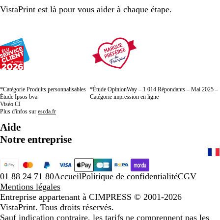
page
page
page
VistaPrint
est là pour vous aider
à chaque étape.
*Catégorie Produits personnalisables
*Étude OpinionWay – 1 014 Répondants – Mai 2025 –
Étude Ipsos bva
Catégorie impression en ligne
Viséo CI
Plus d'infos sur
escda.fr
Aide
Notre entreprise
01 88 24 71 80
Accueil
Politique de confidentialité
CGV
Mentions légales
Entreprise appartenant à CIMPRESS
© 2001-2026
VistaPrint. Tous droits réservés.
Sauf indication contraire, les tarifs ne comprennent pas les