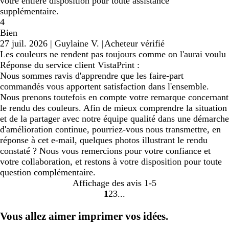
votre entière disposition pour toute assistance
supplémentaire.
4
Bien
27 juil. 2026
|
Guylaine V.
|
Acheteur vérifié
Les couleurs ne rendent pas toujours comme on l'aurai voulu
Réponse du service client VistaPrint :
Nous sommes ravis d'apprendre que les faire-part
commandés vous apportent satisfaction dans l'ensemble.
Nous prenons toutefois en compte votre remarque concernant
le rendu des couleurs. Afin de mieux comprendre la situation
et de la partager avec notre équipe qualité dans une démarche
d'amélioration continue, pourriez-vous nous transmettre, en
réponse à cet e-mail, quelques photos illustrant le rendu
constaté ? Nous vous remercions pour votre confiance et
votre collaboration, et restons à votre disposition pour toute
question complémentaire.
Affichage des avis
1-5
1
2
3
Accéder
Accéder
Accéder
à
à
à
Vous allez aimer imprimer vos idées.
la
la
la