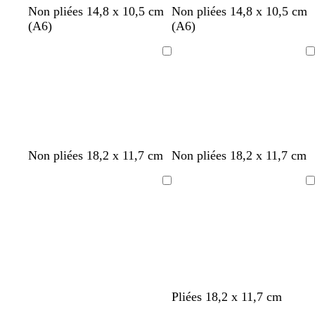
b
c
g
b
b
Non pliées 14,8 x 10,5 cm
Non pliées 14,8 x 10,5 cm
l
r
r
l
l
(A6)
(A6)
a
è
i
a
a
n
m
s
n
n
Chargement
Chargement
c
e
c
c
c
l
a
i
r
n
b
b
n
b
g
b
b
b
Non pliées 18,2 x 11,7 cm
Non pliées 18,2 x 11,7 cm
o
l
l
o
l
r
l
l
l
i
a
a
i
a
i
a
a
a
Chargement
Chargement
r
n
n
r
n
s
n
n
n
c
c
c
c
c
c
c
l
a
i
r
b
v
l
b
c
l
g
Pliées 18,2 x 11,7 cm
l
e
i
l
r
i
r