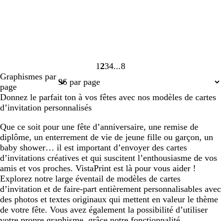
1
2
3
4
8
Page
Page
Page
Page
Page
Graphismes par
1
2
3
4
8
page
Donnez le parfait ton à vos fêtes avec nos modèles de cartes
d’invitation personnalisés
Que ce soit pour une fête d’anniversaire, une remise de
diplôme, un enterrement de vie de jeune fille ou garçon, un
baby shower… il est important d’envoyer des cartes
d’invitations créatives et qui suscitent l’enthousiasme de vos
amis et vos proches. VistaPrint est là pour vous aider !
Explorez notre large éventail de modèles de cartes
d’invitation et de faire-part entièrement personnalisables avec
des photos et textes originaux qui mettent en valeur le thème
de votre fête. Vous avez également la possibilité d’utiliser
votre propre graphisme, grâce notre fonctionnalité