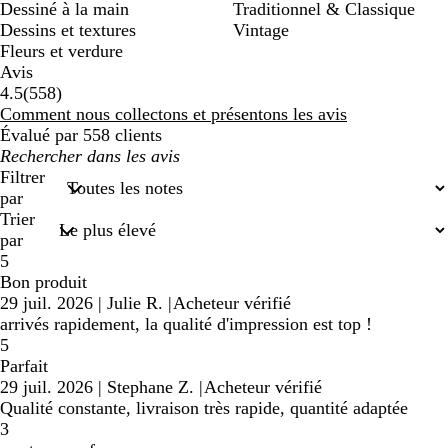
Dessiné à la main
Traditionnel & Classique
Dessins et textures
Vintage
Fleurs et verdure
Avis
558
4.5
(
558
)
avis
Comment nous collectons et présentons les avis
Évalué par 558 clients
Mes
recherches
Filtrer
saisies
par
Trier
par
5
Bon produit
29 juil. 2026
|
Julie R.
|
Acheteur vérifié
arrivés rapidement, la qualité d'impression est top !
5
Parfait
29 juil. 2026
|
Stephane Z.
|
Acheteur vérifié
Qualité constante, livraison très rapide, quantité adaptée
3