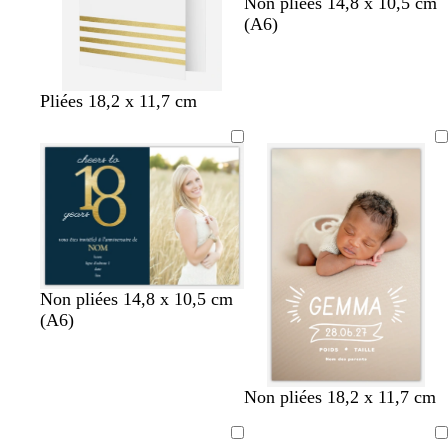
Non pliées 14,8 x 10,5 cm
(A6)
Pliées 18,2 x 11,7 cm
b
v
g
n
b
Non pliées 14,8 x 10,5 cm
l
i
r
o
l
(A6)
e
o
i
i
a
u
l
s
r
n
f
e
f
c
b
b
b
b
b
n
Non pliées 18,2 x 11,7 cm
o
t
o
l
l
l
l
l
o
n
f
n
a
a
a
a
a
i
c
o
c
Chargement
Chargement