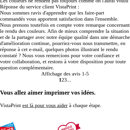
Les couleurs ne rendent pas toujours comme on l'aurai voulu
Réponse du service client VistaPrint :
Nous sommes ravis d'apprendre que les faire-part
commandés vous apportent satisfaction dans l'ensemble.
Nous prenons toutefois en compte votre remarque concernant
le rendu des couleurs. Afin de mieux comprendre la situation
et de la partager avec notre équipe qualité dans une démarche
d'amélioration continue, pourriez-vous nous transmettre, en
réponse à cet e-mail, quelques photos illustrant le rendu
constaté ? Nous vous remercions pour votre confiance et
votre collaboration, et restons à votre disposition pour toute
question complémentaire.
Affichage des avis
1-5
1
2
3
Accéder
Accéder
Accéder
à
à
à
Vous allez aimer imprimer vos idées.
la
la
la
page
page
page
VistaPrint
est là pour vous aider
à chaque étape.