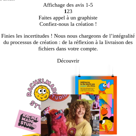
Affichage des avis
1-5
1
2
3
Accéder
Accéder
Accéder
Faites appel à un graphiste
à
à
à
Confiez-nous la création !
la
la
la
page
page
page
Finies les incertitudes ! Nous nous chargeons de l’intégralité
du processus de création : de la réflexion à la livraison des
fichiers dans votre compte.
Découvrir