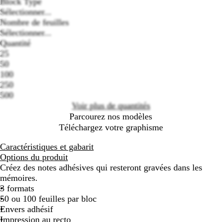
Block Type
Sélectionner...
Nombre de feuilles
Sélectionner...
Quantité
Loading
25
options
50
100
250
500
Voir plus de quantités
Parcourez nos modèles
Téléchargez votre graphisme
Caractéristiques et gabarit
Options du produit
Créez des notes adhésives qui resteront gravées dans les
mémoires.
3 formats
50 ou 100 feuilles par bloc
Envers adhésif
Impression au recto