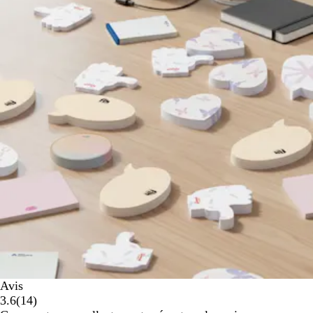
Avis
14
3.6
(
14
)