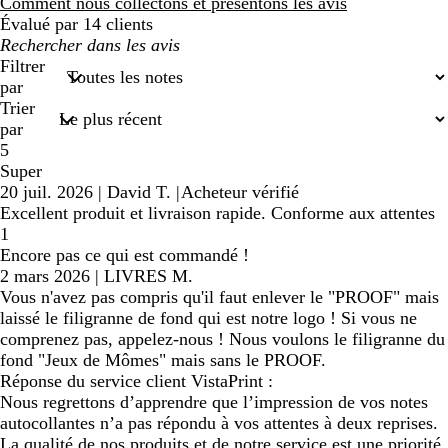
avis
Comment nous collectons et présentons les avis
Évalué par 14 clients
Mes
recherches
Filtrer
saisies
par
Trier
par
5
Super
20 juil. 2026
|
David T.
|
Acheteur vérifié
Excellent produit et livraison rapide. Conforme aux attentes
1
Encore pas ce qui est commandé !
2 mars 2026
|
LIVRES M.
Vous n'avez pas compris qu'il faut enlever le "PROOF" mais
laissé le filigranne de fond qui est notre logo ! Si vous ne
comprenez pas, appelez-nous ! Nous voulons le filigranne du
fond "Jeux de Mômes" mais sans le PROOF.
Réponse du service client VistaPrint :
Nous regrettons d’apprendre que l’impression de vos notes
autocollantes n’a pas répondu à vos attentes à deux reprises.
La qualité de nos produits et de notre service est une priorité.