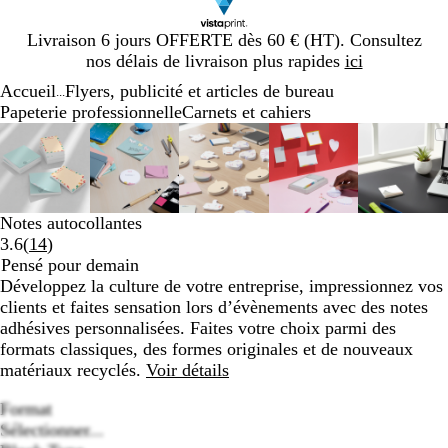
Diapositive
Livraison 6 jours OFFERTE dès 60 € (HT). Consultez
1
nos délais de livraison plus rapides
ici
sur
Accueil
Flyers, publicité et articles de bureau
1
...
Papeterie professionnelle
Carnets et cahiers
Diapositive
Image
Zoom
Utilisez
Cliquez
Image
Zoom
Utilisez
Cliquez
Image
Zoom
Utilisez
Cliquez
Image
Zoom
Utilisez
Cliquez
Image
Zoom
Utilis
Cliqu
1
zoomable
au
les
pour
zoomable
au
les
pour
zoomable
au
les
pour
zoomable
au
les
pour
zooma
au
les
pour
sur
minimum
touches
développer
minimum
touches
développer
minimum
touches
développer
minimum
touches
développer
mini
touch
dével
5
plus
plus
plus
plus
plus
et
et
et
et
et
Notes autocollantes
moins
moins
moins
moins
moins
Lire
3.6
(
14
)
pour
pour
pour
pour
pour
les
Pensé pour demain
zoomer
zoomer
zoomer
zoomer
zoome
14
Développez la culture de votre entreprise, impressionnez vos
et
et
et
et
et
avis
clients et faites sensation lors d’évènements avec des notes
les
les
les
les
les
adhésives personnalisées. Faites votre choix parmi des
touches
touches
touches
touches
touch
formats classiques, des formes originales et de nouveaux
fléchées
fléchées
fléchées
fléchées
fléché
matériaux recyclés.
Voir détails
pour
pour
pour
pour
pour
faire
faire
faire
faire
faire
Format
défiler
défiler
défiler
défiler
défile
Sélectionner...