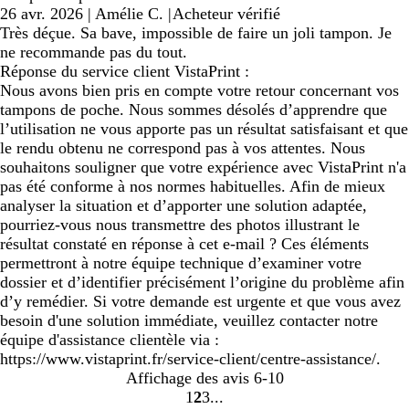
26 avr. 2026
|
Amélie C.
|
Acheteur vérifié
Très déçue. Sa bave, impossible de faire un joli tampon. Je
ne recommande pas du tout.
Réponse du service client VistaPrint :
Nous avons bien pris en compte votre retour concernant vos
tampons de poche. Nous sommes désolés d’apprendre que
l’utilisation ne vous apporte pas un résultat satisfaisant et que
le rendu obtenu ne correspond pas à vos attentes. Nous
souhaitons souligner que votre expérience avec VistaPrint n'a
pas été conforme à nos normes habituelles. Afin de mieux
analyser la situation et d’apporter une solution adaptée,
pourriez-vous nous transmettre des photos illustrant le
résultat constaté en réponse à cet e-mail ? Ces éléments
permettront à notre équipe technique d’examiner votre
dossier et d’identifier précisément l’origine du problème afin
d’y remédier. Si votre demande est urgente et que vous avez
besoin d'une solution immédiate, veuillez contacter notre
équipe d'assistance clientèle via :
https://www.vistaprint.fr/service-client/centre-assistance/.
Affichage des avis
6-10
1
2
3
Accéder
Accéder
Accéder