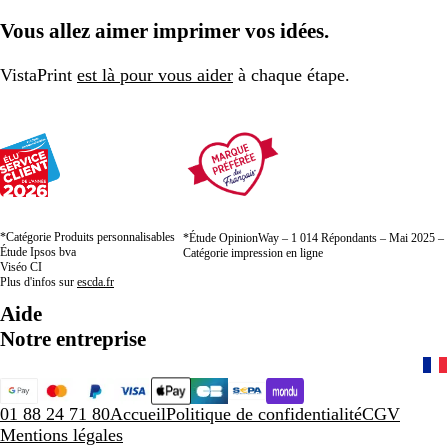
à
à
à
Vous allez aimer imprimer vos idées.
la
la
la
page
page
page
VistaPrint
est là pour vous aider
à chaque étape.
*Catégorie Produits personnalisables
*Étude OpinionWay – 1 014 Répondants – Mai 2025 –
Étude Ipsos bva
Catégorie impression en ligne
Viséo CI
Plus d'infos sur
escda.fr
Aide
Notre entreprise
01 88 24 71 80
Accueil
Politique de confidentialité
CGV
Mentions légales