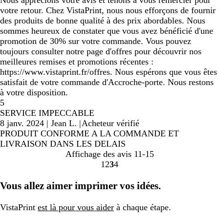
Nous apprécions votre avis et tenons à vous remercier pour
votre retour. Chez VistaPrint, nous nous efforçons de fournir
des produits de bonne qualité à des prix abordables. Nous
sommes heureux de constater que vous avez bénéficié d'une
promotion de 30% sur votre commande. Vous pouvez
toujours consulter notre page d'offres pour découvrir nos
meilleures remises et promotions récentes :
https://www.vistaprint.fr/offres. Nous espérons que vous êtes
satisfait de votre commande d'Accroche-porte. Nous restons
à votre disposition.
5
SERVICE IMPECCABLE
8 janv. 2024
|
Jean L.
|
Acheteur vérifié
PRODUIT CONFORME A LA COMMANDE ET
LIVRAISON DANS LES DELAIS
Affichage des avis
11-15
1
2
3
4
Accéder
Accéder
Accéder
Accéder
à
à
à
à
Vous allez aimer imprimer vos idées.
la
la
la
la
page
page
page
page
VistaPrint
est là pour vous aider
à chaque étape.