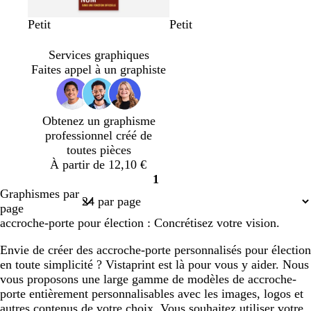
g
b
é
g
b
r
v
o
é
Petit
Petit
r
l
m
r
l
o
i
r
m
e
e
e
i
e
u
o
a
e
Services graphiques
n
u
r
s
u
g
l
n
r
Faites appel à un graphiste
a
c
a
c
e
e
g
a
t
a
u
l
t
e
u
n
d
a
f
d
Obtenez un graphisme
a
e
i
o
e
professionnel créé de
r
r
n
toutes pièces
d
c
À partir de 12,10 €
é
1
Page
Graphismes par
1
page
accroche-porte pour élection : Concrétisez votre vision.
Envie de créer des accroche-porte personnalisés pour élection
en toute simplicité ? Vistaprint est là pour vous y aider. Nous
vous proposons une large gamme de modèles de accroche-
porte entièrement personnalisables avec les images, logos et
autres contenus de votre choix. Vous souhaitez utiliser votre