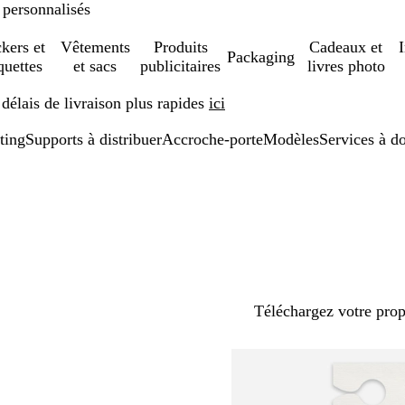
 personnalisés
ckers et
Vêtements
Produits
Cadeaux et
Packaging
quettes
et sacs
publicitaires
livres photo
élais de livraison plus rapides
ici
ting
Supports à distribuer
Accroche-porte
Modèles
Services à d
Téléchargez votre pro