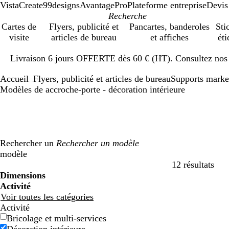
VistaCreate
99designs
AvantagePro
Plateforme entreprise
Devis
Cartes de
Flyers, publicité et
Pancartes, banderoles
Sti
visite
articles de bureau
et affiches
éti
Diapositive
Livraison 6 jours OFFERTE dès 60 € (HT). Consultez nos d
1
sur
Accueil
Flyers, publicité et articles de bureau
Supports marke
1
...
Modèles de accroche-porte - décoration intérieure
Rechercher un
modèle
12 résultats
Filtres
Dimensions
Activité
Voir toutes les catégories
Activité
Bricolage et multi-services