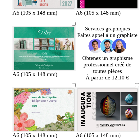
r
e
r
g
g
b
v
s
n
n
n
n
n
A6 (105 x 148 mm)
A6 (105 x 148 mm)
r
r
l
e
a
o
o
o
o
o
i
i
e
r
u
i
i
i
i
i
Services graphiques
s
s
u
t
m
r
r
r
r
r
Faites appel à un graphiste
c
f
f
d
o
l
o
o
’
n
a
n
n
e
Obtenez un graphisme
i
c
c
a
professionnel créé de
r
é
é
u
toutes pièces
b
t
b
A6 (105 x 148 mm)
À partir de 12,10 €
l
e
l
e
r
e
u
r
u
c
a
c
a
c
a
n
o
n
a
t
a
r
t
r
d
a
d
g
n
g
g
g
A6 (105 x 148 mm)
A6 (105 x 148 mm)