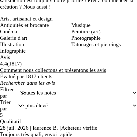
satisfaction est toujours notre priorité ! Prêt à commencer la
création ? Nous aussi !
Arts, artisanat et design
Antiquités et brocante
Musique
Cinéma
Peinture (art)
Galerie d'art
Photographie
Illustration
Tatouages et piercings
Infographie
Avis
1817
4.4
(
1817
)
avis
Comment nous collectons et présentons les avis
Évalué par 1817 clients
Mes
recherches
Filtrer
saisies
par
Trier
par
5
Qualitatif
28 juil. 2026
|
laurence B.
|
Acheteur vérifié
Toujours très quali, envoi rapide