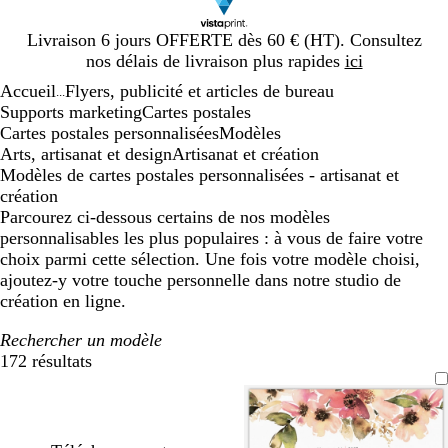
Diapositive
Livraison 6 jours OFFERTE dès 60 € (HT). Consultez
1
nos délais de livraison plus rapides
ici
sur
Accueil
Flyers, publicité et articles de bureau
1
...
Supports marketing
Cartes postales
Cartes postales personnalisées
Modèles
Arts, artisanat et design
Artisanat et création
Modèles de cartes postales personnalisées - artisanat et
création
Parcourez ci-dessous certains de nos modèles
personnalisables les plus populaires : à vous de faire votre
choix parmi cette sélection. Une fois votre modèle choisi,
ajoutez-y votre touche personnelle dans notre studio de
création en ligne.
Rechercher un modèle
172 résultats
Filtres