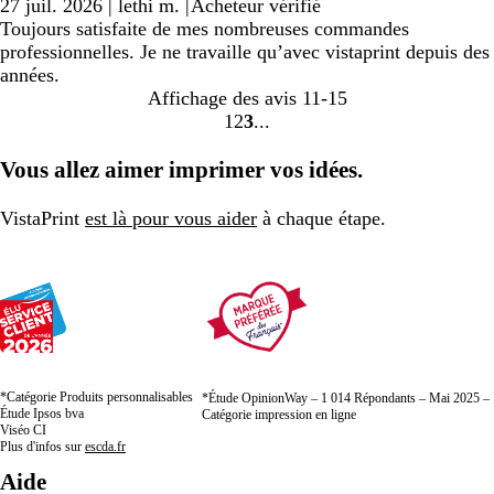
27 juil. 2026
|
lethi m.
|
Acheteur vérifié
Toujours satisfaite de mes nombreuses commandes
professionnelles. Je ne travaille qu’avec vistaprint depuis des
années.
Affichage des avis
11-15
1
2
3
Accéder
Accéder
Accéder
à
à
à
Vous allez aimer imprimer vos idées.
la
la
la
page
page
page
VistaPrint
est là pour vous aider
à chaque étape.
*Catégorie Produits personnalisables
*Étude OpinionWay – 1 014 Répondants – Mai 2025 –
Étude Ipsos bva
Catégorie impression en ligne
Viséo CI
Plus d'infos sur
escda.fr
Aide