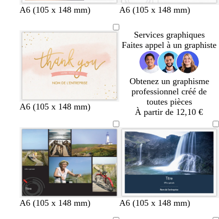
c
g
g
g
f
f
t
g
A6 (105 x 148 mm)
A6 (105 x 148 mm)
é
r
r
r
a
a
e
r
i
i
i
u
u
r
i
Services graphiques
s
s
s
v
v
r
s
Faites appel à un graphiste
f
f
c
e
e
a
f
o
o
l
c
o
n
n
a
o
n
Obtenez un graphisme
c
c
i
t
c
professionnel créé de
é
é
r
t
é
toutes pièces
a
b
b
b
b
b
g
A6 (105 x 148 mm)
À partir de 12,10 €
l
l
l
l
l
r
a
a
a
a
a
i
n
n
n
n
n
s
c
c
c
c
c
c
l
a
i
r
b
b
a
a
A6 (105 x 148 mm)
A6 (105 x 148 mm)
l
l
c
c