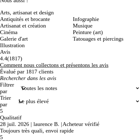
Nous aussi !
Arts, artisanat et design
Antiquités et brocante
Infographie
Artisanat et création
Musique
Cinéma
Peinture (art)
Galerie d'art
Tatouages et piercings
Illustration
Avis
1817
4.4
(
1817
)
avis
Comment nous collectons et présentons les avis
Évalué par 1817 clients
Mes
recherches
Filtrer
saisies
par
Trier
par
5
Qualitatif
28 juil. 2026
|
laurence B.
|
Acheteur vérifié
Toujours très quali, envoi rapide
5