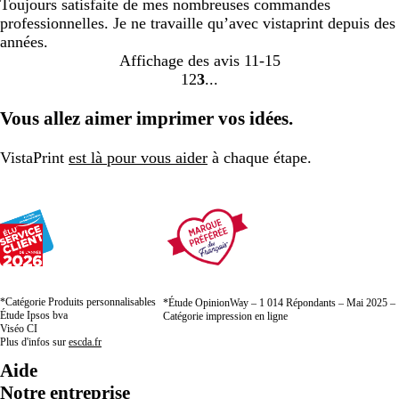
Toujours satisfaite de mes nombreuses commandes
professionnelles. Je ne travaille qu’avec vistaprint depuis des
années.
Affichage des avis
11-15
1
2
3
Accéder
Accéder
Accéder
à
à
à
Vous allez aimer imprimer vos idées.
la
la
la
page
page
page
VistaPrint
est là pour vous aider
à chaque étape.
*Catégorie Produits personnalisables
*Étude OpinionWay – 1 014 Répondants – Mai 2025 –
Étude Ipsos bva
Catégorie impression en ligne
Viséo CI
Plus d'infos sur
escda.fr
Aide
Notre entreprise