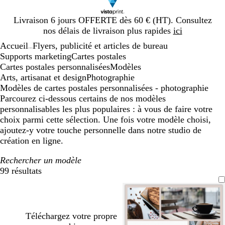
Diapositive
Livraison 6 jours OFFERTE dès 60 € (HT). Consultez
1
nos délais de livraison plus rapides
ici
sur
Accueil
Flyers, publicité et articles de bureau
1
...
Supports marketing
Cartes postales
Cartes postales personnalisées
Modèles
Arts, artisanat et design
Photographie
Modèles de cartes postales personnalisées - photographie
Parcourez ci-dessous certains de nos modèles
personnalisables les plus populaires : à vous de faire votre
choix parmi cette sélection. Une fois votre modèle choisi,
ajoutez-y votre touche personnelle dans notre studio de
création en ligne.
Rechercher un modèle
99 résultats
Filtres
Téléchargez votre propre