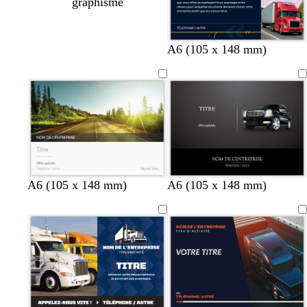
graphisme
b
b
n
b
b
A6 (105 x 148 mm)
l
l
o
l
l
e
e
i
e
a
u
u
r
u
n
f
c
f
c
o
a
o
n
n
n
c
a
c
é
r
é
d
A6 (105 x 148 mm)
A6 (105 x 148 mm)