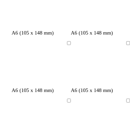
g
g
A6 (105 x 148 mm)
A6 (105 x 148 mm)
r
r
i
i
Chargement
Chargement
s
s
c
c
l
l
a
a
i
i
r
r
v
g
g
g
g
v
A6 (105 x 148 mm)
A6 (105 x 148 mm)
i
r
r
r
r
i
o
i
i
i
i
o
Chargement
Chargement
l
s
s
s
s
l
e
f
f
f
f
e
t
o
o
o
o
t
f
n
n
n
n
f