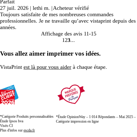
Parfait
27 juil. 2026
|
lethi m.
|
Acheteur vérifié
Toujours satisfaite de mes nombreuses commandes
professionnelles. Je ne travaille qu’avec vistaprint depuis des
années.
Affichage des avis
11-15
1
2
3
Accéder
Accéder
Accéder
à
à
à
Vous allez aimer imprimer vos idées.
la
la
la
page
page
page
VistaPrint
est là pour vous aider
à chaque étape.
*Catégorie Produits personnalisables
*Étude OpinionWay – 1 014 Répondants – Mai 2025 –
Étude Ipsos bva
Catégorie impression en ligne
Viséo CI
Plus d'infos sur
escda.fr