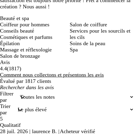
satisfaction est toujours notre priorité ! Prêt à commencer la
création ? Nous aussi !
Beauté et spa
Coiffeur pour hommes
Salon de coiffure
Conseils beauté
Services pour les sourcils et
Cosmétiques et parfums
les cils
Épilation
Soins de la peau
Massage et réflexologie
Spa
Salon de bronzage
Avis
1817
4.4
(
1817
)
avis
Comment nous collectons et présentons les avis
Évalué par 1817 clients
Mes
recherches
Filtrer
saisies
par
Trier
par
5
Qualitatif
28 juil. 2026
|
laurence B.
|
Acheteur vérifié