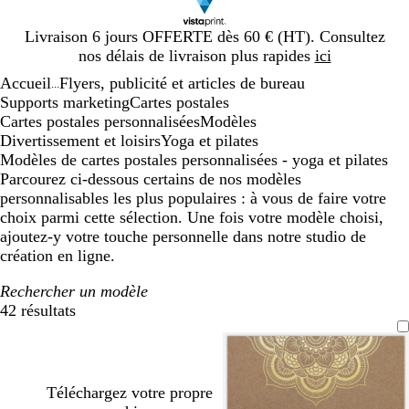
Diapositive
Livraison 6 jours OFFERTE dès 60 € (HT). Consultez
1
nos délais de livraison plus rapides
ici
sur
Accueil
Flyers, publicité et articles de bureau
1
...
Supports marketing
Cartes postales
Cartes postales personnalisées
Modèles
Divertissement et loisirs
Yoga et pilates
Modèles de cartes postales personnalisées - yoga et pilates
Parcourez ci-dessous certains de nos modèles
personnalisables les plus populaires : à vous de faire votre
choix parmi cette sélection. Une fois votre modèle choisi,
ajoutez-y votre touche personnelle dans notre studio de
création en ligne.
Rechercher un modèle
42 résultats
Filtres
Téléchargez votre propre