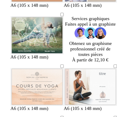
g
g
b
r
f
g
b
b
g
A6 (105 x 148 mm)
A6 (105 x 148 mm)
r
r
l
o
a
r
l
l
r
i
i
e
s
u
i
e
a
i
Services graphiques
s
s
u
e
v
s
u
n
s
Faites appel à un graphiste
c
f
f
c
e
c
c
c
l
o
o
l
l
l
a
n
n
a
a
a
Obtenez un graphisme
i
c
c
i
i
i
professionnel créé de
r
é
é
r
r
r
toutes pièces
A6 (105 x 148 mm)
À partir de 12,10 €
c
v
l
b
l
b
b
b
b
b
b
A6 (105 x 148 mm)
A6 (105 x 148 mm)
r
e
i
l
i
l
l
l
l
l
l