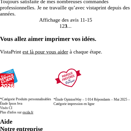
Toujours satisfaite de mes nombreuses commandes
professionnelles. Je ne travaille qu’avec vistaprint depuis des
années.
Affichage des avis
11-15
1
2
3
Accéder
Accéder
Accéder
à
à
à
Vous allez aimer imprimer vos idées.
la
la
la
page
page
page
VistaPrint
est là pour vous aider
à chaque étape.
*Catégorie Produits personnalisables
*Étude OpinionWay – 1 014 Répondants – Mai 2025 –
Étude Ipsos bva
Catégorie impression en ligne
Viséo CI
Plus d'infos sur
escda.fr
Aide
Notre entreprise