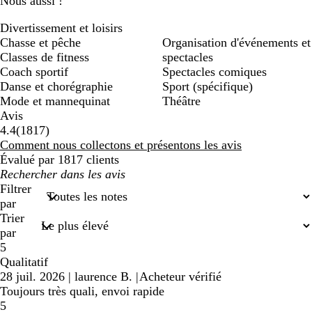
Nous aussi !
Divertissement et loisirs
Chasse et pêche
Organisation d'événements et
Classes de fitness
spectacles
Coach sportif
Spectacles comiques
Danse et chorégraphie
Sport (spécifique)
Mode et mannequinat
Théâtre
Avis
1817
4.4
(
1817
)
avis
Comment nous collectons et présentons les avis
Évalué par 1817 clients
Mes
recherches
Filtrer
saisies
par
Trier
par
5
Qualitatif
28 juil. 2026
|
laurence B.
|
Acheteur vérifié
Toujours très quali, envoi rapide
5