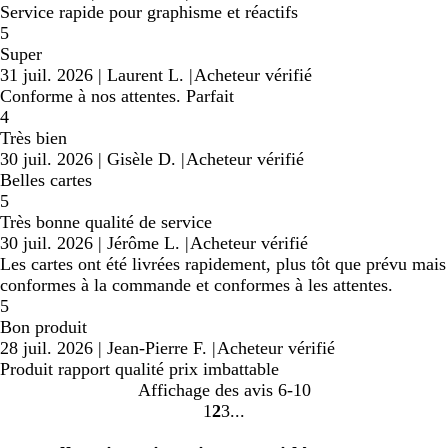
Service rapide pour graphisme et réactifs
5
Super
31 juil. 2026
|
Laurent L.
|
Acheteur vérifié
Conforme à nos attentes. Parfait
4
Très bien
30 juil. 2026
|
Gisèle D.
|
Acheteur vérifié
Belles cartes
5
Très bonne qualité de service
30 juil. 2026
|
Jérôme L.
|
Acheteur vérifié
Les cartes ont été livrées rapidement, plus tôt que prévu mais
conformes à la commande et conformes à les attentes.
5
Bon produit
28 juil. 2026
|
Jean-Pierre F.
|
Acheteur vérifié
Produit rapport qualité prix imbattable
Affichage des avis
6-10
1
2
3
Accéder
Accéder
Accéder
à
à
à