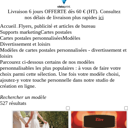
Diapositive
Livraison 6 jours OFFERTE dès 60 € (HT). Consultez
1
nos délais de livraison plus rapides
ici
sur
Accueil
Flyers, publicité et articles de bureau
1
...
Supports marketing
Cartes postales
Cartes postales personnalisées
Modèles
Divertissement et loisirs
Modèles de cartes postales personnalisées - divertissement et
loisirs
Parcourez ci-dessous certains de nos modèles
personnalisables les plus populaires : à vous de faire votre
choix parmi cette sélection. Une fois votre modèle choisi,
ajoutez-y votre touche personnelle dans notre studio de
création en ligne.
Rechercher un modèle
527 résultats
Filtres