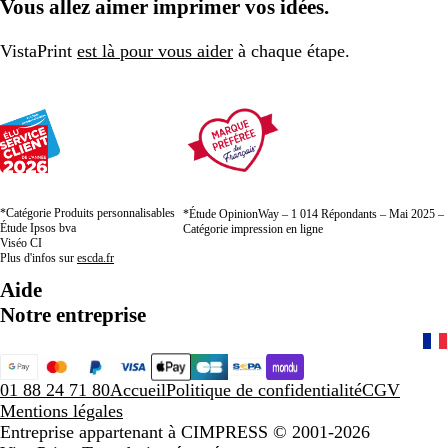
Vous allez aimer imprimer vos idées.
la
la
la
page
page
page
VistaPrint
est là pour vous aider
à chaque étape.
*Catégorie Produits personnalisables
*Étude OpinionWay – 1 014 Répondants – Mai 2025 –
Étude Ipsos bva
Catégorie impression en ligne
Viséo CI
Plus d'infos sur
escda.fr
Aide
Notre entreprise
01 88 24 71 80
Accueil
Politique de confidentialité
CGV
Mentions légales
Entreprise appartenant à CIMPRESS
© 2001-2026