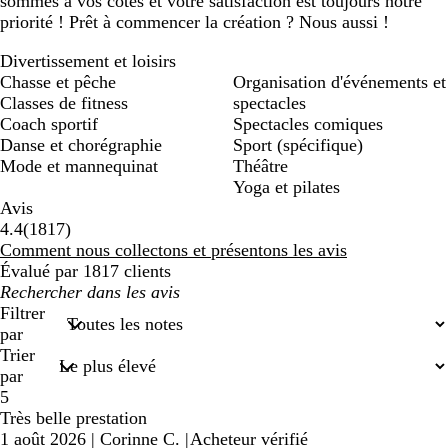
sommes à vos côtés et votre satisfaction est toujours notre
priorité ! Prêt à commencer la création ? Nous aussi !
Divertissement et loisirs
Chasse et pêche
Organisation d'événements et
Classes de fitness
spectacles
Coach sportif
Spectacles comiques
Danse et chorégraphie
Sport (spécifique)
Mode et mannequinat
Théâtre
Yoga et pilates
Avis
1817
4.4
(
1817
)
avis
Comment nous collectons et présentons les avis
Évalué par 1817 clients
Mes
recherches
Filtrer
saisies
par
Trier
par
5
Très belle prestation
1 août 2026
|
Corinne C.
|
Acheteur vérifié