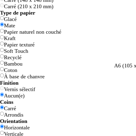
Carré (148 x 148 mm)
e
e
n
n
t
t
Carré (210 x 210 mm)
Type de papier
Glacé
Mate
Papier naturel non couché
Kraft
Papier texturé
Soft Touch
Recyclé
Bambou
A6 (105 
Coton
À base de chanvre
Finition
Vernis sélectif
Aucun(e)
Coins
Carré
Arrondis
Orientation
Horizontale
Verticale