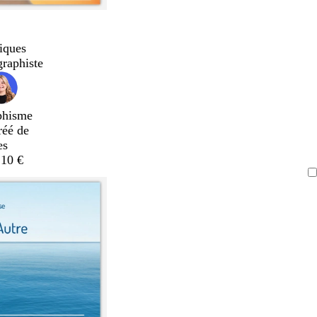
iques
graphiste
phisme
réé de
es
,10 €