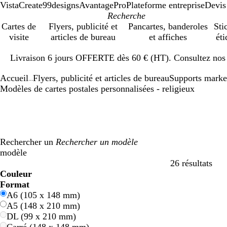
VistaCreate
99designs
AvantagePro
Plateforme entreprise
Devis
Cartes de
Flyers, publicité et
Pancartes, banderoles
Sti
visite
articles de bureau
et affiches
éti
Diapositive
Livraison 6 jours OFFERTE dès 60 € (HT). Consultez nos d
1
sur
Accueil
Flyers, publicité et articles de bureau
Supports marke
1
...
Modèles de cartes postales personnalisées - religieux
Rechercher un
modèle
26 résultats
Filtres
Couleur
B
B
V
V
J
J
O
O
R
R
G
G
B
B
N
N
M
M
C
C
V
V
R
R
Format
l
l
e
e
a
a
r
r
o
o
r
r
l
l
o
o
a
a
r
r
i
i
o
o
A6 (105 x 148 mm)
e
e
r
r
u
u
a
a
u
u
i
i
a
a
i
i
r
r
è
è
o
o
s
s
A5 (148 x 210 mm)
u
u
t
t
n
n
n
n
g
g
s
s
n
n
r
r
r
r
m
m
l
l
e
e
DL (99 x 210 mm)
e
e
g
g
e
e
c
c
o
o
e
e
e
e