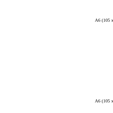
A6 (105 
f
f
c
A6 (105 
a
a
r
u
u
è