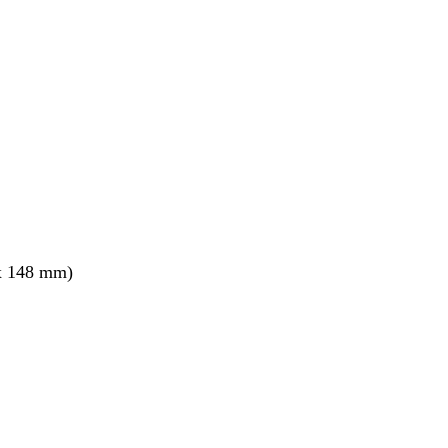
nt
x 148 mm)
nt