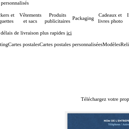
 personnalisés
ckers et
Vêtements
Produits
Cadeaux et
Packaging
quettes
et sacs
publicitaires
livres photo
élais de livraison plus rapides
ici
ting
Cartes postales
Cartes postales personnalisées
Modèles
Rel
Téléchargez votre pro