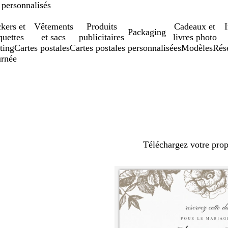
 personnalisés
ckers et
Vêtements
Produits
Cadeaux et
Packaging
quettes
et sacs
publicitaires
livres photo
ting
Cartes postales
Cartes postales personnalisées
Modèles
Rés
urnée
Téléchargez votre pro