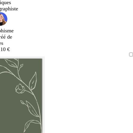
iques
graphiste
phisme
réé de
es
,10 €