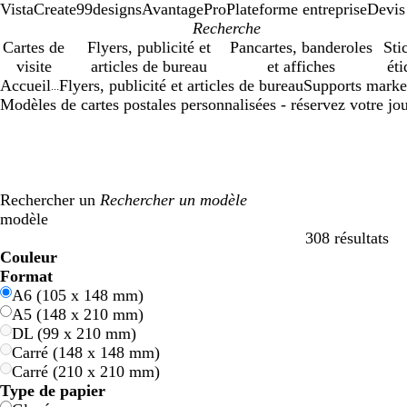
VistaCreate
99designs
AvantagePro
Plateforme entreprise
Devis
Cartes de
Flyers, publicité et
Pancartes, banderoles
Sti
visite
articles de bureau
et affiches
éti
Accueil
Flyers, publicité et articles de bureau
Supports marke
...
Modèles de cartes postales personnalisées - réservez votre jo
Rechercher un
modèle
308 résultats
Filtres
Couleur
B
B
V
V
J
J
O
O
R
R
G
G
B
B
N
N
M
M
C
C
V
V
R
R
Format
l
l
e
e
a
a
r
r
o
o
r
r
l
l
o
o
a
a
r
r
i
i
o
o
A6 (105 x 148 mm)
e
e
r
r
u
u
a
a
u
u
i
i
a
a
i
i
r
r
è
è
o
o
s
s
A5 (148 x 210 mm)
u
u
t
t
n
n
n
n
g
g
s
s
n
n
r
r
r
r
m
m
l
l
e
e
DL (99 x 210 mm)
e
e
g
g
e
e
c
c
o
o
e
e
e
e
Carré (148 x 148 mm)
e
e
n
n
t
t
Carré (210 x 210 mm)
Type de papier