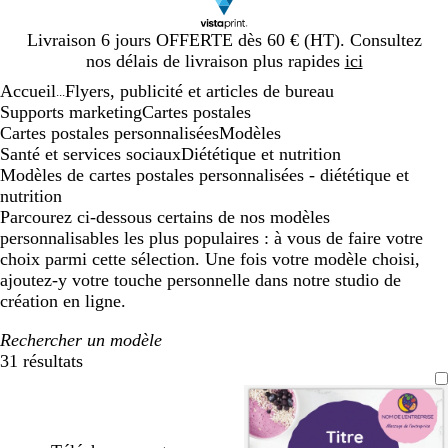
Diapositive
Livraison 6 jours OFFERTE dès 60 € (HT). Consultez
1
nos délais de livraison plus rapides
ici
sur
Accueil
Flyers, publicité et articles de bureau
1
...
Supports marketing
Cartes postales
Cartes postales personnalisées
Modèles
Santé et services sociaux
Diététique et nutrition
Modèles de cartes postales personnalisées - diététique et
nutrition
Parcourez ci-dessous certains de nos modèles
personnalisables les plus populaires : à vous de faire votre
choix parmi cette sélection. Une fois votre modèle choisi,
ajoutez-y votre touche personnelle dans notre studio de
création en ligne.
Rechercher un modèle
31 résultats
Filtres