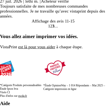
27 juil. 2026
|
lethi m.
|
Acheteur vérifié
Toujours satisfaite de mes nombreuses commandes
professionnelles. Je ne travaille qu’avec vistaprint depuis des
années.
Affichage des avis
11-15
1
2
3
Accéder
Accéder
Accéder
à
à
à
Vous allez aimer imprimer vos idées.
la
la
la
page
page
page
VistaPrint
est là pour vous aider
à chaque étape.
*Catégorie Produits personnalisables
*Étude OpinionWay – 1 014 Répondants – Mai 2025 –
Étude Ipsos bva
Catégorie impression en ligne
Viséo CI
Plus d'infos sur
escda.fr
Aide