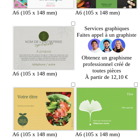
r
g
g
g
g
A6 (105 x 148 mm)
A6 (105 x 148 mm)
r
r
r
r
i
i
i
i
Services graphiques
s
s
s
s
Faites appel à un graphiste
f
f
f
f
o
o
o
o
n
n
n
n
Obtenez un graphisme
c
c
c
c
professionnel créé de
é
é
é
é
toutes pièces
g
g
g
g
v
A6 (105 x 148 mm)
À partir de 12,10 €
r
r
r
r
e
i
i
i
i
r
s
s
s
s
t
c
c
c
c
o
l
l
l
l
l
a
a
a
a
i
i
i
i
i
v
r
r
r
r
e
d
s
f
f
f
A6 (105 x 148 mm)
A6 (105 x 148 mm)