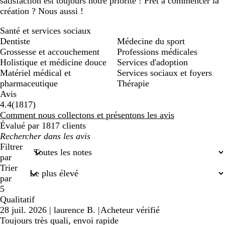
satisfaction est toujours notre priorité ! Prêt à commencer la
création ? Nous aussi !
Santé et services sociaux
Dentiste
Médecine du sport
Grossesse et accouchement
Professions médicales
Holistique et médicine douce
Services d'adoption
Matériel médical et
Services sociaux et foyers
pharmaceutique
Thérapie
Avis
1817
4.4
(
1817
)
avis
Comment nous collectons et présentons les avis
Évalué par 1817 clients
Mes
recherches
Filtrer
saisies
par
Trier
par
5
Qualitatif
28 juil. 2026
|
laurence B.
|
Acheteur vérifié
Toujours très quali, envoi rapide