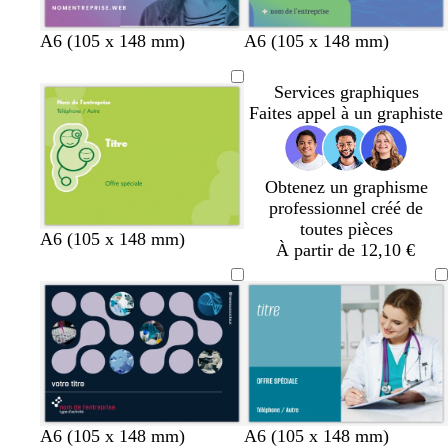
é
é
é
n
t
é
é
c
p
l
v
t
b
b
v
v
m
A6 (105 x 148 mm)
A6 (105 x 148 mm)
é
e
i
e
e
l
l
i
e
a
r
l
r
r
e
e
o
r
u
Services graphiques
v
a
t
r
u
u
l
t
v
Faites appel à un graphiste
e
s
a
c
e
d
e
n
c
l
t
’
c
o
a
f
e
Obtenez un graphisme
h
t
i
o
a
professionnel créé de
e
t
r
n
u
toutes pièces
a
c
v
o
r
b
A6 (105 x 148 mm)
À partir de 12,10 €
é
e
r
o
l
r
a
s
e
t
n
e
u
g
c
e
l
a
i
r
b
g
o
v
v
b
r
é
p
A6 (105 x 148 mm)
A6 (105 x 148 mm)