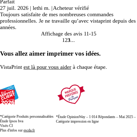
Parfait
27 juil. 2026
|
lethi m.
|
Acheteur vérifié
Toujours satisfaite de mes nombreuses commandes
professionnelles. Je ne travaille qu’avec vistaprint depuis des
années.
Affichage des avis
11-15
1
2
3
Accéder
Accéder
Accéder
à
à
à
Vous allez aimer imprimer vos idées.
la
la
la
page
page
page
VistaPrint
est là pour vous aider
à chaque étape.
*Catégorie Produits personnalisables
*Étude OpinionWay – 1 014 Répondants – Mai 2025 –
Étude Ipsos bva
Catégorie impression en ligne
Viséo CI
Plus d'infos sur
escda.fr