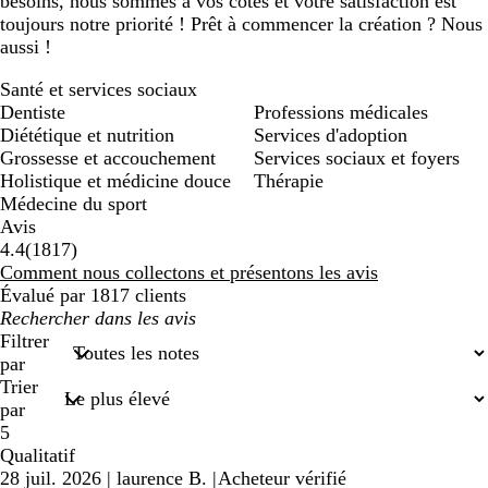
besoins, nous sommes à vos côtés et votre satisfaction est
toujours notre priorité ! Prêt à commencer la création ? Nous
aussi !
Santé et services sociaux
Dentiste
Professions médicales
Diététique et nutrition
Services d'adoption
Grossesse et accouchement
Services sociaux et foyers
Holistique et médicine douce
Thérapie
Médecine du sport
Avis
1817
4.4
(
1817
)
avis
Comment nous collectons et présentons les avis
Évalué par 1817 clients
Mes
recherches
Filtrer
saisies
par
Trier
par
5
Qualitatif
28 juil. 2026
|
laurence B.
|
Acheteur vérifié