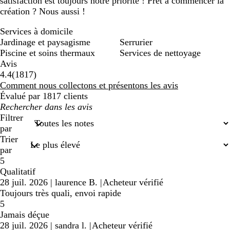
satisfaction est toujours notre priorité ! Prêt à commencer la
création ? Nous aussi !
Services à domicile
Jardinage et paysagisme
Serrurier
Piscine et soins thermaux
Services de nettoyage
Avis
1817
4.4
(
1817
)
avis
Comment nous collectons et présentons les avis
Évalué par 1817 clients
Mes
recherches
Filtrer
saisies
par
Trier
par
5
Qualitatif
28 juil. 2026
|
laurence B.
|
Acheteur vérifié
Toujours très quali, envoi rapide
5
Jamais déçue
28 juil. 2026
|
sandra l.
|
Acheteur vérifié