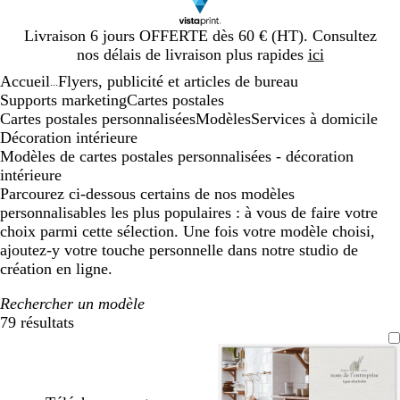
Diapositive
Livraison 6 jours OFFERTE dès 60 € (HT). Consultez
1
nos délais de livraison plus rapides
ici
sur
Accueil
Flyers, publicité et articles de bureau
1
...
Supports marketing
Cartes postales
Cartes postales personnalisées
Modèles
Services à domicile
Décoration intérieure
Modèles de cartes postales personnalisées - décoration
intérieure
Parcourez ci-dessous certains de nos modèles
personnalisables les plus populaires : à vous de faire votre
choix parmi cette sélection. Une fois votre modèle choisi,
ajoutez-y votre touche personnelle dans notre studio de
création en ligne.
Rechercher un modèle
79 résultats
Filtres