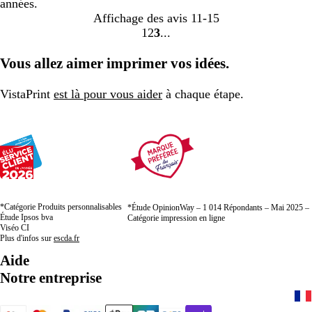
années.
Affichage des avis
11-15
1
2
3
Accéder
Accéder
Accéder
à
à
à
Vous allez aimer imprimer vos idées.
la
la
la
page
page
page
VistaPrint
est là pour vous aider
à chaque étape.
*Catégorie Produits personnalisables
*Étude OpinionWay – 1 014 Répondants – Mai 2025 –
Étude Ipsos bva
Catégorie impression en ligne
Viséo CI
Plus d'infos sur
escda.fr
Aide
Notre entreprise