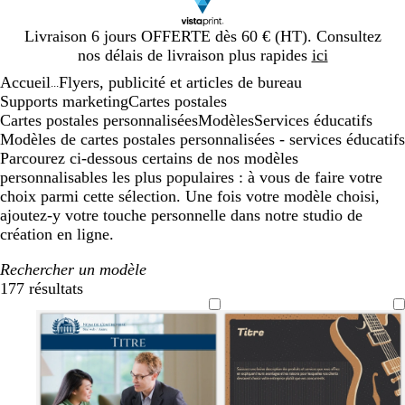
Diapositive
Livraison 6 jours OFFERTE dès 60 € (HT). Consultez
1
nos délais de livraison plus rapides
ici
sur
Accueil
Flyers, publicité et articles de bureau
1
...
Supports marketing
Cartes postales
Cartes postales personnalisées
Modèles
Services éducatifs
Modèles de cartes postales personnalisées - services éducatifs
Parcourez ci-dessous certains de nos modèles
personnalisables les plus populaires : à vous de faire votre
choix parmi cette sélection. Une fois votre modèle choisi,
ajoutez-y votre touche personnelle dans notre studio de
création en ligne.
Rechercher un modèle
177 résultats
Filtres