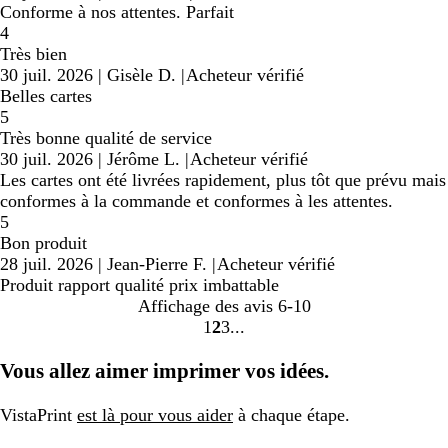
Conforme à nos attentes. Parfait
4
Très bien
30 juil. 2026
|
Gisèle D.
|
Acheteur vérifié
Belles cartes
5
Très bonne qualité de service
30 juil. 2026
|
Jérôme L.
|
Acheteur vérifié
Les cartes ont été livrées rapidement, plus tôt que prévu mais
conformes à la commande et conformes à les attentes.
5
Bon produit
28 juil. 2026
|
Jean-Pierre F.
|
Acheteur vérifié
Produit rapport qualité prix imbattable
Affichage des avis
6-10
1
2
3
Accéder
Accéder
Accéder
à
à
à
Vous allez aimer imprimer vos idées.
la
la
la
page
page
page
VistaPrint
est là pour vous aider
à chaque étape.