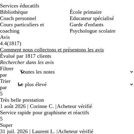
Services éducatifs
Bibliothèque
École primaire
Coach personnel
Educateur spécialisé
Cours particuliers et
Garde d'enfants
coaching
Psychologue scolaire
Avis
1817
4.4
(
1817
)
avis
Comment nous collectons et présentons les avis
Évalué par 1817 clients
Mes
recherches
Filtrer
saisies
par
Trier
par
5
Très belle prestation
1 août 2026
|
Corinne C.
|
Acheteur vérifié
Service rapide pour graphisme et réactifs
5
Super
31 juil. 2026
|
Laurent L.
|
Acheteur vérifié