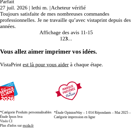
Parfait
27 juil. 2026
|
lethi m.
|
Acheteur vérifié
Toujours satisfaite de mes nombreuses commandes
professionnelles. Je ne travaille qu’avec vistaprint depuis des
années.
Affichage des avis
11-15
1
2
3
Accéder
Accéder
Accéder
à
à
à
Vous allez aimer imprimer vos idées.
la
la
la
page
page
page
VistaPrint
est là pour vous aider
à chaque étape.
*Catégorie Produits personnalisables
*Étude OpinionWay – 1 014 Répondants – Mai 2025 –
Étude Ipsos bva
Catégorie impression en ligne
Viséo CI
Plus d'infos sur
escda.fr