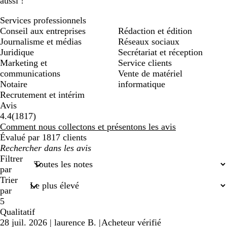
aussi !
Services professionnels
Conseil aux entreprises
Rédaction et édition
Journalisme et médias
Réseaux sociaux
Juridique
Secrétariat et réception
Marketing et
Service clients
communications
Vente de matériel
Notaire
informatique
Recrutement et intérim
Avis
1817
4.4
(
1817
)
avis
Comment nous collectons et présentons les avis
Évalué par 1817 clients
Mes
recherches
Filtrer
saisies
par
Trier
par
5
Qualitatif
28 juil. 2026
|
laurence B.
|
Acheteur vérifié