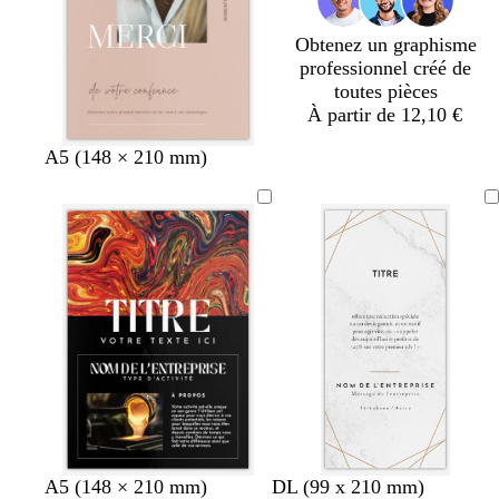
r
r
u
r
r
Obtenez un graphisme
professionnel créé de
toutes pièces
À partir de 12,10 €
f
g
f
g
f
A5 (148 × 210 mm)
a
r
a
r
a
u
i
u
i
u
v
s
v
s
v
e
c
e
e
l
a
i
r
A5 (148 × 210 mm)
DL (99 x 210 mm)