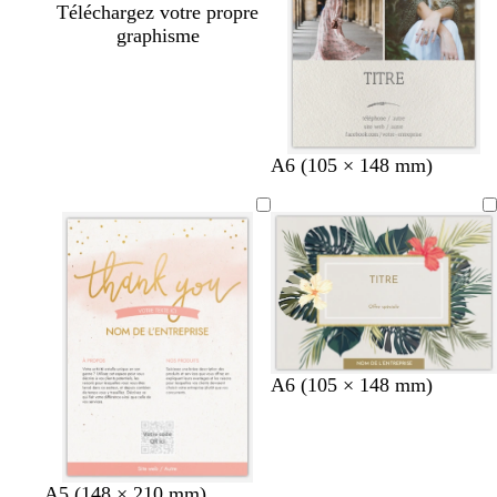
Téléchargez votre propre
graphisme
A6 (105 × 148 mm)
A6 (105 × 148 mm)
g
b
g
g
g
b
A5 (148 × 210 mm)