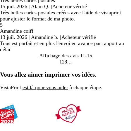
Très belles cartes postales
15 juil. 2026
|
Alain Q.
|
Acheteur vérifié
Très belles cartes postales créées avec l'aide de vistaprint
pour ajuster le format de ma photo.
5
Amandine coiff
13 juil. 2026
|
Amandine b.
|
Acheteur vérifié
Tous est parfait et en plus l'envoi en avance par rapport au
délai
Affichage des avis
11-15
1
2
3
Accéder
Accéder
Accéder
à
à
à
Vous allez aimer imprimer vos idées.
la
la
la
page
page
page
VistaPrint
est là pour vous aider
à chaque étape.