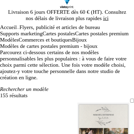
Diapositive
Livraison 6 jours OFFERTE dès 60 € (HT). Consultez
1
nos délais de livraison plus rapides
ici
sur
Accueil
Flyers, publicité et articles de bureau
1
...
Supports marketing
Cartes postales
Cartes postales premium
Modèles
Commerces et boutiques
Bijoux
Modèles de cartes postales premium - bijoux
Parcourez ci-dessous certains de nos modèles
personnalisables les plus populaires : à vous de faire votre
choix parmi cette sélection. Une fois votre modèle choisi,
ajoutez-y votre touche personnelle dans notre studio de
création en ligne.
Rechercher un modèle
155 résultats
Filtres