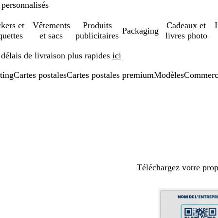
 personnalisés
ckers et
Vêtements
Produits
Cadeaux et
Packaging
quettes
et sacs
publicitaires
livres photo
élais de livraison plus rapides
ici
ting
Cartes postales
Cartes postales premium
Modèles
Commerce
Téléchargez votre pro