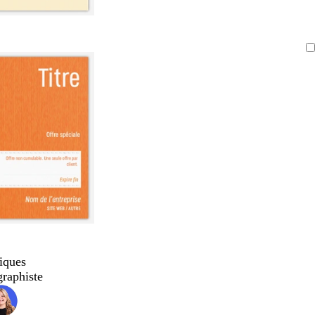
iques
graphiste