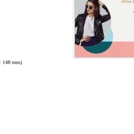
× 148 mm)
nt