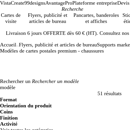
VistaCreate
99designs
AvantagePro
Plateforme entreprise
Devis
Cartes de
Flyers, publicité et
Pancartes, banderoles
Sti
visite
articles de bureau
et affiches
éti
Diapositive
Livraison 6 jours OFFERTE dès 60 € (HT). Consultez nos d
1
sur
Accueil
Flyers, publicité et articles de bureau
Supports marke
1
...
Modèles de cartes postales premium - chaussures
Rechercher un
modèle
51 résultats
Filtres
Format
Orientation du produit
Coins
Finition
Activité