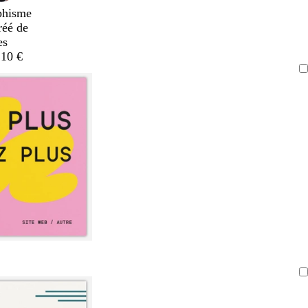
phisme
réé de
es
,10 €