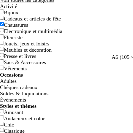
Voir toutes les catégories
Activité
Bijoux
Cadeaux et articles de fête
Chaussures
Electronique et multimédia
Fleuriste
Jouets, jeux et loisirs
Meubles et décoration
Presse et livres
g
g
g
j
r
A6 (105 
Sacs & Accessoires
r
r
r
a
o
Vêtements
i
i
i
u
u
Occasions
s
s
s
n
g
Adultes
c
c
f
e
e
Chèques cadeaux
l
l
o
Soldes & Liquidations
a
a
n
Événements
i
i
c
Styles et thèmes
r
r
é
Amusant
Audacieux et color
Chic
Classique