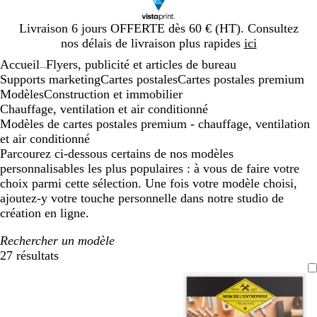
Diapositive
Livraison 6 jours OFFERTE dès 60 € (HT). Consultez
1
nos délais de livraison plus rapides
ici
sur
Accueil
Flyers, publicité et articles de bureau
1
...
Supports marketing
Cartes postales
Cartes postales premium
Modèles
Construction et immobilier
Chauffage, ventilation et air conditionné
Modèles de cartes postales premium - chauffage, ventilation
et air conditionné
Parcourez ci-dessous certains de nos modèles
personnalisables les plus populaires : à vous de faire votre
choix parmi cette sélection. Une fois votre modèle choisi,
ajoutez-y votre touche personnelle dans notre studio de
création en ligne.
Rechercher un modèle
27 résultats
Filtres