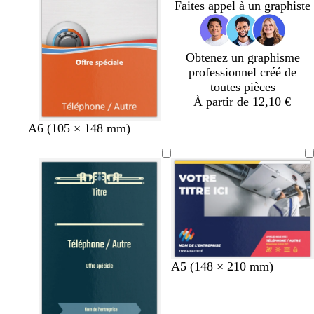
Faites appel à un graphiste
a
a
a
a
a
i
i
i
i
i
r
r
r
r
r
Obtenez un graphisme
professionnel créé de
toutes pièces
À partir de 12,10 €
A6 (105 × 148 mm)
b
v
b
g
A5 (148 × 210 mm)
l
i
l
r
e
o
a
i
u
l
n
s