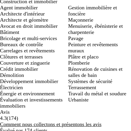
Construction et immobilier
Agent immobilier
Gestion immobilière et
Architecte d'intérieur
foncière
Architecte et géomètre
Maçonnerie
Avocat en droit immobilier
Menuiserie, ébénisterie et
Bâtiment
charpenterie
Bricolage et multi-services
Pavage
Bureaux de contrôle
Peinture et revêtements
Carrelages et revêtements
muraux
Clôtures et terrasses
Plâtre et placo
Couverture et zinguerie
Plomberie
Crédit immobilier
Rénovation de cuisines et
Démolition
salles de bain
Développement immobilier
Systèmes de sécurité
Électricien
Terrassement
Énergie et environnement
Travail du métal et soudure
Évaluation et investissements
Urbaniste
immobiliers
Avis
174
4.3
(
174
)
avis
Comment nous collectons et présentons les avis
Évalué par 174 clients