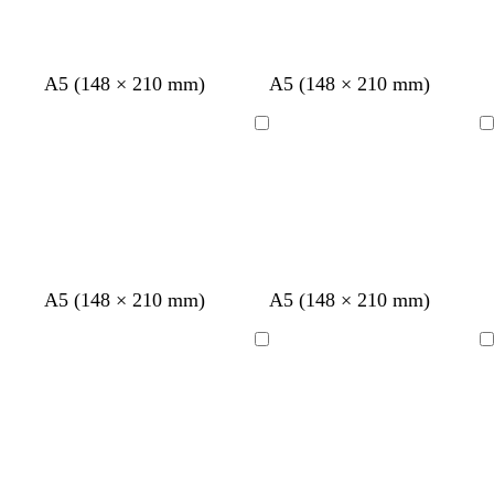
i
e
v
a
e
u
A5 (148 × 210 mm)
A5 (148 × 210 mm)
Chargement
Chargement
g
b
A5 (148 × 210 mm)
A5 (148 × 210 mm)
r
l
e
e
Chargement
Chargement
n
u
a
c
t
l
a
i
r