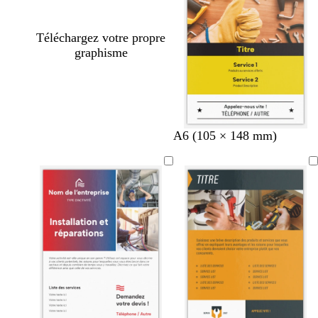
Téléchargez votre propre
graphisme
j
n
f
A6 (105 × 148 mm)
a
o
a
u
i
u
n
r
v
e
e