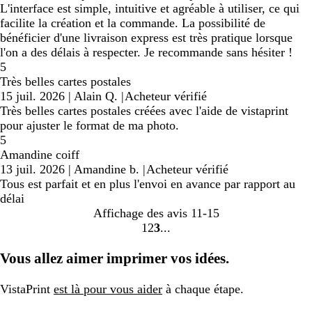
L'interface est simple, intuitive et agréable à utiliser, ce qui
facilite la création et la commande. La possibilité de
bénéficier d'une livraison express est très pratique lorsque
l'on a des délais à respecter. Je recommande sans hésiter !
5
Très belles cartes postales
15 juil. 2026
|
Alain Q.
|
Acheteur vérifié
Très belles cartes postales créées avec l'aide de vistaprint
pour ajuster le format de ma photo.
5
Amandine coiff
13 juil. 2026
|
Amandine b.
|
Acheteur vérifié
Tous est parfait et en plus l'envoi en avance par rapport au
délai
Affichage des avis
11-15
1
2
3
aller
aller
aller
à
à
à
Vous allez aimer imprimer vos idées.
la
la
la
page
page
page
VistaPrint
est là pour vous aider
à chaque étape.
1
2
3