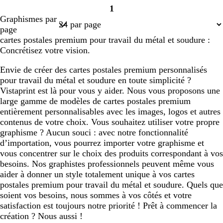
1
i
i
e
i
i
Page
Graphismes par
s
s
r
s
s
1
page
f
f
a
f
f
cartes postales premium pour travail du métal et soudure :
o
o
u
o
o
Concrétisez votre vision.
n
n
d
n
n
c
c
e
c
c
Envie de créer des cartes postales premium personnalisés
é
é
é
é
pour travail du métal et soudure en toute simplicité ?
Vistaprint est là pour vous y aider. Nous vous proposons une
large gamme de modèles de cartes postales premium
entièrement personnalisables avec les images, logos et autres
contenus de votre choix. Vous souhaitez utiliser votre propre
graphisme ? Aucun souci : avec notre fonctionnalité
d’importation, vous pourrez importer votre graphisme et
vous concentrer sur le choix des produits correspondant à vos
besoins. Nos graphistes professionnels peuvent même vous
aider à donner un style totalement unique à vos cartes
postales premium pour travail du métal et soudure. Quels que
soient vos besoins, nous sommes à vos côtés et votre
satisfaction est toujours notre priorité ! Prêt à commencer la
création ? Nous aussi !