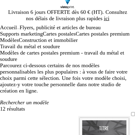
Diapositive
Livraison 6 jours OFFERTE dès 60 € (HT). Consultez
1
nos délais de livraison plus rapides
ici
sur
Accueil
Flyers, publicité et articles de bureau
1
...
Supports marketing
Cartes postales
Cartes postales premium
Modèles
Construction et immobilier
Travail du métal et soudure
Modèles de cartes postales premium - travail du métal et
soudure
Parcourez ci-dessous certains de nos modèles
personnalisables les plus populaires : à vous de faire votre
choix parmi cette sélection. Une fois votre modèle choisi,
ajoutez-y votre touche personnelle dans notre studio de
création en ligne.
Rechercher un modèle
12 résultats
Filtres