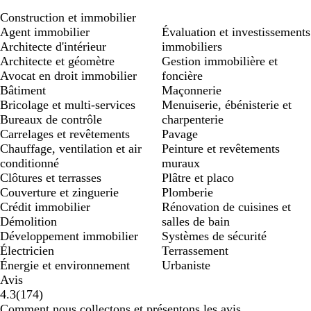
Construction et immobilier
Agent immobilier
Évaluation et investissements
Architecte d'intérieur
immobiliers
Architecte et géomètre
Gestion immobilière et
Avocat en droit immobilier
foncière
Bâtiment
Maçonnerie
Bricolage et multi-services
Menuiserie, ébénisterie et
Bureaux de contrôle
charpenterie
Carrelages et revêtements
Pavage
Chauffage, ventilation et air
Peinture et revêtements
conditionné
muraux
Clôtures et terrasses
Plâtre et placo
Couverture et zinguerie
Plomberie
Crédit immobilier
Rénovation de cuisines et
Démolition
salles de bain
Développement immobilier
Systèmes de sécurité
Électricien
Terrassement
Énergie et environnement
Urbaniste
Avis
174
4.3
(
174
)
avis
Comment nous collectons et présentons les avis