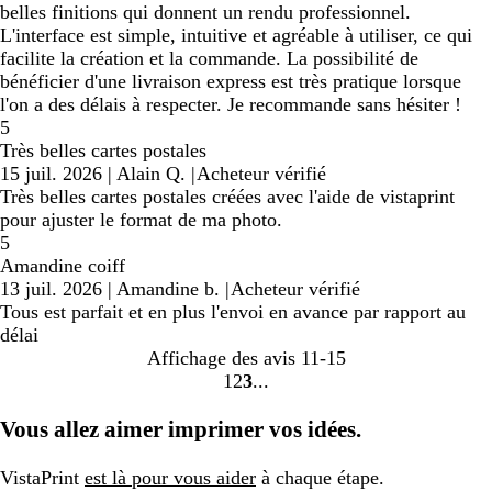
belles finitions qui donnent un rendu professionnel.
L'interface est simple, intuitive et agréable à utiliser, ce qui
facilite la création et la commande. La possibilité de
bénéficier d'une livraison express est très pratique lorsque
l'on a des délais à respecter. Je recommande sans hésiter !
5
Très belles cartes postales
15 juil. 2026
|
Alain Q.
|
Acheteur vérifié
Très belles cartes postales créées avec l'aide de vistaprint
pour ajuster le format de ma photo.
5
Amandine coiff
13 juil. 2026
|
Amandine b.
|
Acheteur vérifié
Tous est parfait et en plus l'envoi en avance par rapport au
délai
Affichage des avis
11-15
1
2
3
Accéder
Accéder
Accéder
à
à
à
Vous allez aimer imprimer vos idées.
la
la
la
page
page
page
VistaPrint
est là pour vous aider
à chaque étape.