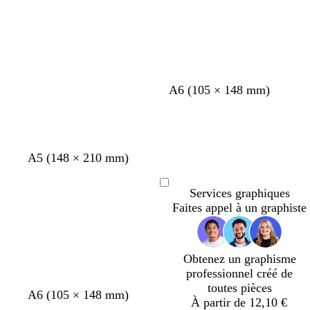
f
f
f
o
o
o
n
n
n
c
c
c
é
é
é
b
g
g
g
A6 (105 × 148 mm)
l
r
r
r
e
i
i
i
u
s
s
s
f
g
g
g
A5 (148 × 210 mm)
o
r
r
r
n
i
i
i
c
Chargement
Services graphiques
s
s
s
é
Faites appel à un graphiste
f
f
f
o
o
o
n
n
n
c
c
c
Obtenez un graphisme
é
é
é
professionnel créé de
toutes pièces
g
g
é
g
g
A6 (105 × 148 mm)
À partir de 12,10 €
r
r
m
r
r