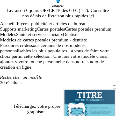
Diapositive
Livraison 6 jours OFFERTE dès 60 € (HT). Consultez
1
nos délais de livraison plus rapides
ici
sur
Accueil
Flyers, publicité et articles de bureau
1
...
Supports marketing
Cartes postales
Cartes postales premium
Modèles
Santé et services sociaux
Dentiste
Modèles de cartes postales premium - dentiste
Parcourez ci-dessous certains de nos modèles
personnalisables les plus populaires : à vous de faire votre
choix parmi cette sélection. Une fois votre modèle choisi,
ajoutez-y votre touche personnelle dans notre studio de
création en ligne.
Rechercher un modèle
30 résultats
Filtres
Téléchargez votre propre
graphisme