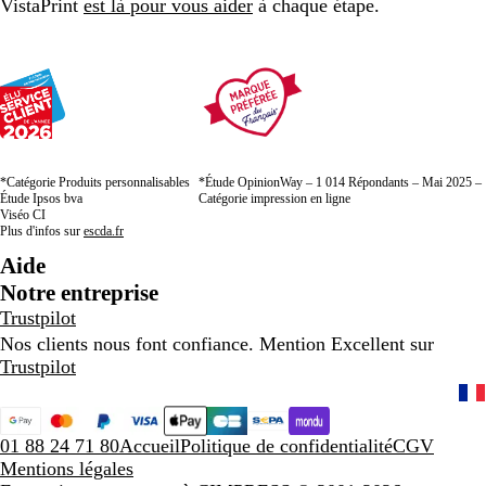
VistaPrint
est là pour vous aider
à chaque étape.
1
2
3
*Catégorie Produits personnalisables
*Étude OpinionWay – 1 014 Répondants – Mai 2025 –
Étude Ipsos bva
Catégorie impression en ligne
Viséo CI
Plus d'infos sur
escda.fr
Aide
Notre entreprise
Trustpilot
Nos clients nous font confiance. Mention Excellent sur
Trustpilot
01 88 24 71 80
Accueil
Politique de confidentialité
CGV
Mentions légales