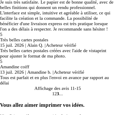
Je suis très satisfaite. Le papier est de bonne qualité, avec de
belles finitions qui donnent un rendu professionnel.
L'interface est simple, intuitive et agréable à utiliser, ce qui
facilite la création et la commande. La possibilité de
bénéficier d'une livraison express est très pratique lorsque
l'on a des délais à respecter. Je recommande sans hésiter !
5
Très belles cartes postales
15 juil. 2026
|
Alain Q.
|
Acheteur vérifié
Très belles cartes postales créées avec l'aide de vistaprint
pour ajuster le format de ma photo.
5
Amandine coiff
13 juil. 2026
|
Amandine b.
|
Acheteur vérifié
Tous est parfait et en plus l'envoi en avance par rapport au
délai
Affichage des avis
11-15
1
2
3
aller
aller
aller
à
à
à
Vous allez aimer imprimer vos idées.
la
la
la
page
page
page