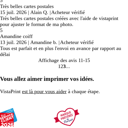
5
Très belles cartes postales
15 juil. 2026
|
Alain Q.
|
Acheteur vérifié
Très belles cartes postales créées avec l'aide de vistaprint
pour ajuster le format de ma photo.
5
Amandine coiff
13 juil. 2026
|
Amandine b.
|
Acheteur vérifié
Tous est parfait et en plus l'envoi en avance par rapport au
délai
Affichage des avis
11-15
1
2
3
Accéder
Accéder
Accéder
à
à
à
Vous allez aimer imprimer vos idées.
la
la
la
page
page
page
VistaPrint
est là pour vous aider
à chaque étape.