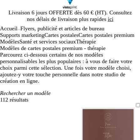
Diapositive
Livraison 6 jours OFFERTE dès 60 € (HT). Consultez
1
nos délais de livraison plus rapides
ici
sur
Accueil
Flyers, publicité et articles de bureau
1
...
Supports marketing
Cartes postales
Cartes postales premium
Modèles
Santé et services sociaux
Thérapie
Modèles de cartes postales premium - thérapie
Parcourez ci-dessous certains de nos modèles
personnalisables les plus populaires : à vous de faire votre
choix parmi cette sélection. Une fois votre modèle choisi,
ajoutez-y votre touche personnelle dans notre studio de
création en ligne.
Rechercher un modèle
112 résultats
Filtres