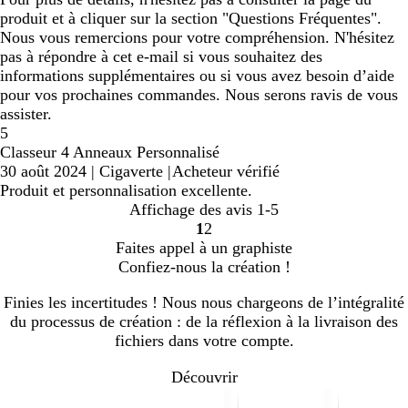
produit et à cliquer sur la section "Questions Fréquentes".
Nous vous remercions pour votre compréhension. N'hésitez
pas à répondre à cet e-mail si vous souhaitez des
informations supplémentaires ou si vous avez besoin d’aide
pour vos prochaines commandes. Nous serons ravis de vous
assister.
5
Classeur 4 Anneaux Personnalisé
30 août 2024
|
Cigaverte
|
Acheteur vérifié
Produit et personnalisation excellente.
Affichage des avis
1-5
1
2
Accéder
Accéder
Faites appel à un graphiste
à
à
Confiez-nous la création !
la
la
page
page
Finies les incertitudes ! Nous nous chargeons de l’intégralité
du processus de création : de la réflexion à la livraison des
fichiers dans votre compte.
Découvrir