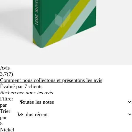
Avis
7
3.7
(
7
)
avis
Comment nous collectons et présentons les avis
Évalué par 7 clients
Mes
recherches
Filtrer
saisies
par
Trier
par
5
Nickel