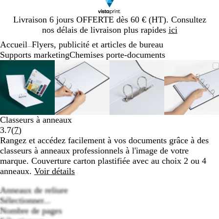
Diapositive
Livraison 6 jours OFFERTE dès 60 € (HT). Consultez
1
nos délais de livraison plus rapides
ici
sur
Accueil
Flyers, publicité et articles de bureau
1
...
Supports marketing
Chemises porte-documents
Diapositive
Image
Zoom
Utilisez
Cliquez
Image
Zoom
Utilisez
Cliquez
Image
Zoom
Utilisez
Cliquez
Image
Zoom
Utilisez
Cliquez
1
zoomable
au
les
pour
zoomable
au
les
pour
zoomable
au
les
pour
zoomab
au
les
pour
sur
minimum
touches
développer
minimum
touches
développer
minimum
touches
développer
minim
touches
dévelop
4
plus
plus
plus
plus
et
et
et
et
moins
moins
moins
moins
Classeurs à anneaux
pour
pour
pour
pour
Lire
3.7
(
7
)
zoomer
zoomer
zoomer
zoomer
les
Rangez et accédez facilement à vos documents grâce à des
et
et
et
et
7
classeurs à anneaux professionnels à l'image de votre
les
les
les
les
avis
marque. Couverture carton plastifiée avec au choix 2 ou 4
touches
touches
touches
touches
anneaux.
Voir détails
fléchées
fléchées
fléchées
fléchée
pour
pour
pour
pour
Anneaux de reliure
faire
faire
faire
faire
Sélectionner...
défiler
défiler
défiler
défiler
Nombre de pages