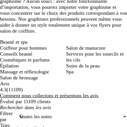
graphisme ? Aucun souci : avec notre fonctionnalité
d’importation, vous pourrez importer votre graphisme et
vous concentrer sur le choix des produits correspondant à vos
besoins. Nos graphistes professionnels peuvent même vous
aider à donner un style totalement unique à vos flyers pour
salon de coiffure.
Beauté et spa
Coiffeur pour hommes
Salon de manucure
Conseils beauté
Services pour les sourcils et
Cosmétiques et parfums
les cils
Épilation
Soins de la peau
Massage et réflexologie
Spa
Salon de bronzage
Avis
11109
4.3
(
11109
)
avis
Comment nous collectons et présentons les avis
Évalué par 11109 clients
Mes
recherches
Filtrer
saisies
par
Trier