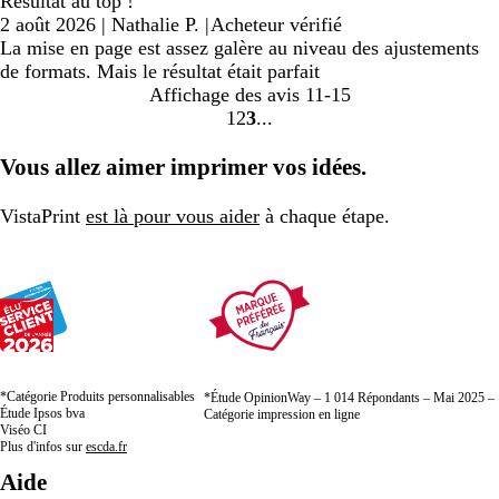
Résultat au top !
2 août 2026
|
Nathalie P.
|
Acheteur vérifié
La mise en page est assez galère au niveau des ajustements
de formats. Mais le résultat était parfait
Affichage des avis
11-15
1
2
3
Accéder
Accéder
Accéder
à
à
à
Vous allez aimer imprimer vos idées.
la
la
la
page
page
page
VistaPrint
est là pour vous aider
à chaque étape.
*Catégorie Produits personnalisables
*Étude OpinionWay – 1 014 Répondants – Mai 2025 –
Étude Ipsos bva
Catégorie impression en ligne
Viséo CI
Plus d'infos sur
escda.fr
Aide