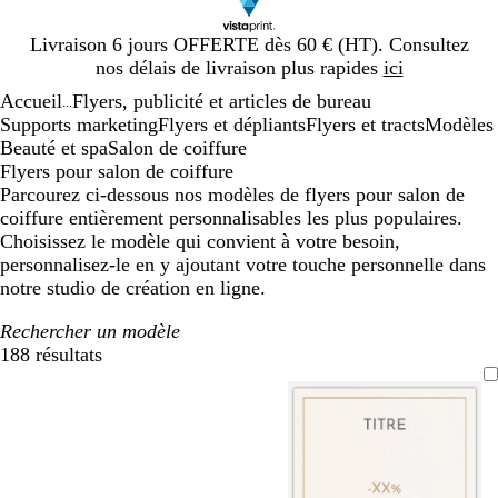
Diapositive
Livraison 6 jours OFFERTE dès 60 € (HT). Consultez
1
nos délais de livraison plus rapides
ici
sur
Accueil
Flyers, publicité et articles de bureau
1
...
Supports marketing
Flyers et dépliants
Flyers et tracts
Modèles
Beauté et spa
Salon de coiffure
Flyers pour salon de coiffure
Parcourez ci-dessous nos modèles de flyers pour salon de
coiffure entièrement personnalisables les plus populaires.
Choisissez le modèle qui convient à votre besoin,
personnalisez-le en y ajoutant votre touche personnelle dans
notre studio de création en ligne.
Rechercher un modèle
188 résultats
Filtres