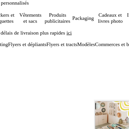
 personnalisés
ckers et
Vêtements
Produits
Cadeaux et
Packaging
quettes
et sacs
publicitaires
livres photo
élais de livraison plus rapides
ici
ting
Flyers et dépliants
Flyers et tracts
Modèles
Commerces et b