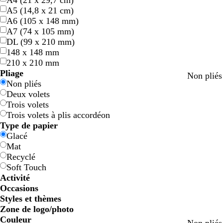
A4 (21 x 29,7 cm)
A5 (14,8 x 21 cm)
A6 (105 x 148 mm)
A7 (74 x 105 mm)
DL (99 x 210 mm)
148 x 148 mm
210 x 210 mm
Pliage
j
r
l
é
Non pliés
Non pliés
a
o
i
m
Deux volets
u
s
l
e
Trois volets
n
e
a
r
Trois volets à plis accordéon
e
s
a
Type de papier
u
Glacé
d
Mat
e
Recyclé
Soft Touch
Activité
Occasions
Styles et thèmes
Zone de logo/photo
Couleur
g
g
g
g
g
g