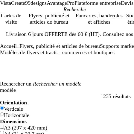
VistaCreate
99designs
AvantagePro
Plateforme entreprise
Devis
Cartes de
Flyers, publicité et
Pancartes, banderoles
Sti
visite
articles de bureau
et affiches
éti
Diapositive
Livraison 6 jours OFFERTE dès 60 € (HT). Consultez nos d
1
sur
Accueil
Flyers, publicité et articles de bureau
Supports marke
1
...
Modèles de flyers et tracts - commerces et boutiques
Rechercher un
modèle
1235 résultats
Filtres
Orientation
Verticale
Horizontale
Dimensions
A3 (297 x 420 mm)