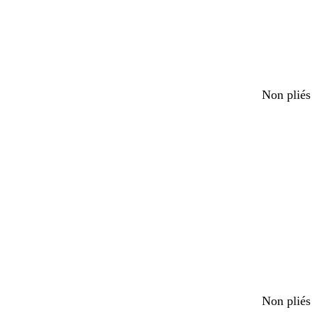
Non plié
c
v
a
b
c
Non pliés