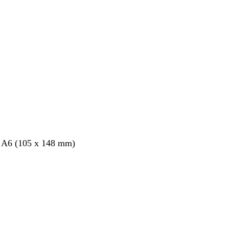
nt
s A6 (105 x 148 mm)
nt