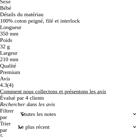
Sexe
Bébé
Détails du matériau
100% coton peigné, filé et interlock
Longueur
350 mm
Poids
32 g
Largeur
210 mm
Qualité
Premium
Avis
4
4.3
(
4
)
avis
Comment nous collectons et présentons les avis
Évalué par 4 clients
Mes
recherches
Filtrer
saisies
par
Trier
par
5