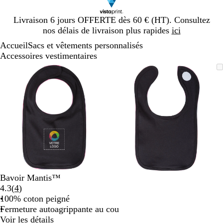
Diapositive
Livraison 6 jours OFFERTE dès 60 € (HT). Consultez
1
nos délais de livraison plus rapides
ici
sur
Accueil
Sacs et vêtements personnalisés
1
Accessoires vestimentaires
Diapositive
Image
Zoom
Utilisez
Cliquez
Image
Zoom
Utilisez
Cliquez
1
zoomable
au
les
pour
zoomable
au
les
pour
sur
minimum
touches
développer
minimum
touches
développer
2
plus
plus
et
et
moins
moins
pour
pour
zoomer
zoomer
et
et
les
les
touches
touches
Bavoir Mantis™
fléchées
fléchées
Lire
4.3
(
4
)
pour
pour
les
100% coton peigné
faire
faire
4
Fermeture autoagrippante au cou
défiler
défiler
avis
Voir les détails