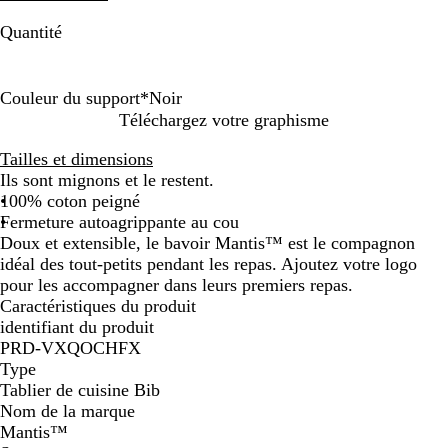
Quantité
Couleur du support
*
Noir
B
N
R
B
R
B
G
R
Téléchargez votre graphisme
l
o
o
l
o
l
r
o
Tailles et dimensions
e
i
s
a
s
e
i
u
Ils sont mignons et le restent.
u
r
e
n
e
u
s
g
100% coton peigné
m
b
c
p
p
c
e
Fermeture autoagrippante au cou
a
o
o
o
h
Doux et extensible, le bavoir Mantis™ est le compagnon
r
n
u
u
i
idéal des tout-petits pendant les repas. Ajoutez votre logo
i
b
d
d
n
pour les accompagner dans leurs premiers repas.
n
o
r
r
é
Caractéristiques du produit
e
n
é
é
identifiant du produit
PRD-VXQOCHFX
Type
Tablier de cuisine Bib
Nom de la marque
Mantis™