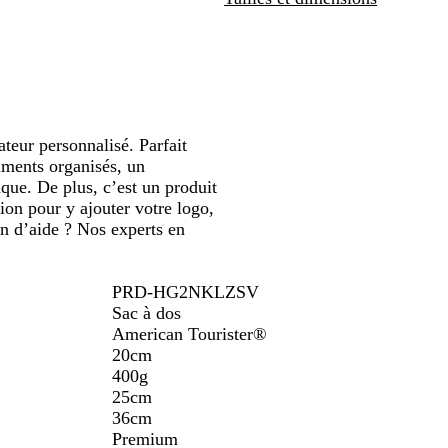
défiler
défiler
t
r
g
e
a
u
t
n
h
e
n
s
p
u
e
y
v
s
d
i
r
s
i
e
o
e
b
t
f
u
r
a
e
x
r
i
teur personnalisé. Parfait
e
n
timents organisés, un
que. De plus, c’est un produit
tion pour y ajouter votre logo,
in d’aide ? Nos experts en
PRD-HG2NKLZSV
Sac à dos
American Tourister®
20cm
400g
25cm
36cm
Premium