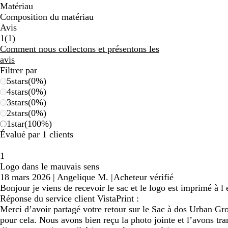
Matériau
Composition du matériau
Avis
1
1
(
1
)
avis
Comment nous collectons et présentons les
avis
Filtrer par
5
stars
(
0
%)
4
stars
(
0
%)
3
stars
(
0
%)
2
stars
(
0
%)
1
star
(
100
%)
Évalué par 1 clients
1
Logo dans le mauvais sens
18 mars 2026
|
Angelique M.
|
Acheteur vérifié
Bonjour je viens de recevoir le sac et le logo est imprimé à l e
Réponse du service client VistaPrint :
Merci d’avoir partagé votre retour sur le Sac à dos Urban Gr
pour cela. Nous avons bien reçu la photo jointe et l’avons tr