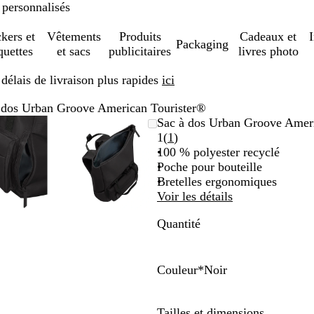
 personnalisés
ckers et
Vêtements
Produits
Cadeaux et
Packaging
quettes
et sacs
publicitaires
livres photo
élais de livraison plus rapides
ici
 dos Urban Groove American Tourister®
Image
Zoom
Utilisez
Cliquez
Image
Zoom
Utilisez
Cliquez
Sac à dos Urban Groove Amer
zoomable
au
les
pour
zoomable
au
les
pour
Lire
1
(
1
)
minimum
touches
développer
minimum
touches
développer
les
100 % polyester recyclé
plus
plus
1
Poche pour bouteille
et
et
avis
Bretelles ergonomiques
moins
moins
Voir les détails
pour
pour
Quantité
zoomer
zoomer
et
et
les
les
touches
touches
Couleur
*
Noir
fléchées
fléchées
A
N
R
I
L
B
V
J
pour
pour
m
o
o
n
i
l
e
a
Tailles et dimensions
faire
faire
é
i
u
t
l
e
r
u