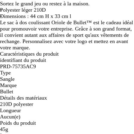
Sortez le grand jeu ou restez à la maison.
n
g
n
u
u
t
n
l
u
r
t
u
t
n
i
s
Polyester léger 210D
c
e
g
o
r
e
e
t
u
v
m
p
e
s
c
Dimensions : 44 cm H x 33 cm l
u
e
c
o
t
u
n
i
a
o
e
l
Le sac à dos coulissant Oriole de Bullet™ est le cadeau idéal
n
é
i
r
i
f
r
m
a
pour promouvoir votre entreprise. Grâce à son grand format,
i
a
q
i
m
i
il convient autant aux affaires de sport qu'aux vêtements de
n
u
n
e
r
rechange. Personnalisez avec votre logo et mettez en avant
o
e
votre marque.
i
Caractéristiques du produit
s
identifiant du produit
e
PRD-75735AC9
Type
Sangle
Marque
Bullet
Détails des matériaux
210D polyester
Longueur
Aucun(e)
Poids du produit
45g