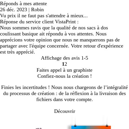
Réponds à mes attente
26 déc. 2023
|
Robin
Vu prix il ne faut pas s'attendre à mieux...
Réponse du service client VistaPrint :
Nous sommes ravis que la qualité de nos sacs à dos
coulissant basique ait répondu à vos attentes. Nous
apprécions votre opinion que nous ne manquerons pas de
partager avec l'équipe concernée. Votre retour d'expérience
est très apprécié.
Affichage des avis
1-5
1
2
Accéder
Accéder
Faites appel à un graphiste
à
à
Confiez-nous la création !
la
la
page
page
Finies les incertitudes ! Nous nous chargeons de l’intégralité
du processus de création : de la réflexion à la livraison des
fichiers dans votre compte.
Découvrir