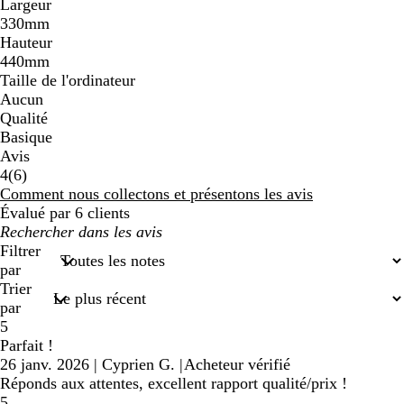
Largeur
330mm
Hauteur
440mm
Taille de l'ordinateur
Aucun
Qualité
Basique
Avis
6
4
(
6
)
avis
Comment nous collectons et présentons les avis
Évalué par 6 clients
Mes
recherches
Filtrer
saisies
par
Trier
par
5
Parfait !
26 janv. 2026
|
Cyprien G.
|
Acheteur vérifié
Réponds aux attentes, excellent rapport qualité/prix !
5