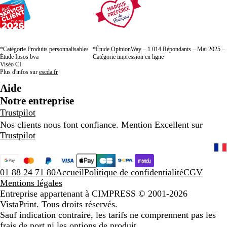
*Catégorie Produits personnalisables
*Étude OpinionWay – 1 014 Répondants – Mai 2025 –
Étude Ipsos bva
Catégorie impression en ligne
Viséo CI
Plus d'infos sur
escda.fr
Aide
Notre entreprise
Trustpilot
Nos clients nous font confiance. Mention Excellent sur
Trustpilot
01 88 24 71 80
Accueil
Politique de confidentialité
CGV
Mentions légales
Entreprise appartenant à CIMPRESS
© 2001-2026
VistaPrint. Tous droits réservés.
Sauf indication contraire, les tarifs ne comprennent pas les
frais de port ni les options de produit.