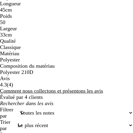
Longueur
45cm
Poids
50
Largeur
33cm
Qualité
Classique
Matériau
Polyester
Composition du matériau
Polyester 210D
Avis
4
4.3
(
4
)
avis
Comment nous collectons et présentons les avis
Évalué par 4 clients
Mes
recherches
Filtrer
saisies
par
Trier
par