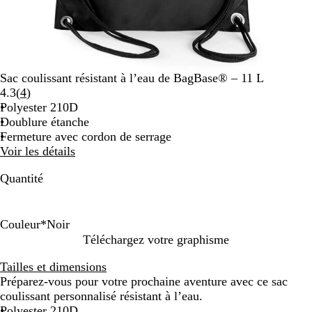
Sac coulissant résistant à l’eau de BagBase® – 11 L
Lire
4.3
(
4
)
les
Polyester 210D
4
Doublure étanche
avis
Fermeture avec cordon de serrage
Voir les détails
Quantité
Couleur
*
Noir
N
V
B
O
R
B
B
Téléchargez votre graphisme
o
e
l
r
o
l
l
Tailles et dimensions
i
r
e
a
u
e
a
Préparez-vous pour votre prochaine aventure avec ce sac
r
t
u
n
g
u
n
coulissant personnalisé résistant à l’eau.
l
m
g
e
r
c
Polyester 210D
i
a
e
o