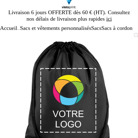
Diapositive
Livraison 6 jours OFFERTE dès 60 € (HT). Consultez
1
nos délais de livraison plus rapides
ici
sur
Accueil
Sacs et vêtements personnalisés
Sacs
Sacs à cordon
1
...
Diapositive
Image
Zoom
Utilisez
Cliquez
1
zoomable
au
les
pour
sur
minimum
touches
développer
1
plus
et
moins
pour
zoomer
et
les
touches
fléchées
pour
faire
défiler