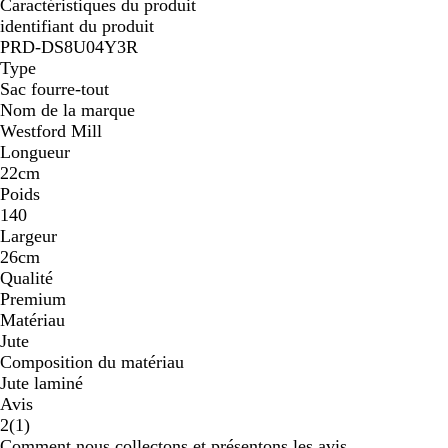
Caractéristiques du produit
identifiant du produit
PRD-DS8U04Y3R
Type
Sac fourre-tout
Nom de la marque
Westford Mill
Longueur
22cm
Poids
140
Largeur
26cm
Qualité
Premium
Matériau
Jute
Composition du matériau
Jute laminé
Avis
1
2
(
1
)
avis
Comment nous collectons et présentons les avis