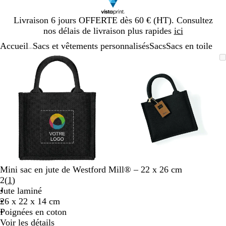
Diapositive
Livraison 6 jours OFFERTE dès 60 € (HT). Consultez
1
nos délais de livraison plus rapides
ici
sur
Accueil
Sacs et vêtements personnalisés
Sacs
Sacs en toile
1
...
Diapositive
Image
Zoom
Utilisez
Cliquez
Image
Zoom
Utilisez
Cliquez
1
zoomable
au
les
pour
zoomable
au
les
pour
sur
minimum
touches
développer
minimum
touches
développer
2
plus
plus
et
et
moins
moins
pour
pour
zoomer
zoomer
et
et
les
les
touches
touches
Mini sac en jute de Westford Mill® – 22 x 26 cm
fléchées
fléchées
Lire
2
(
1
)
pour
pour
les
Jute laminé
faire
faire
1
26 x 22 x 14 cm
défiler
défiler
avis
Poignées en coton
Voir les détails