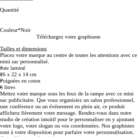
Quantité
Couleur
*
Noir
N
G
B
B
B
B
B
B
R
Téléchargez votre graphisme
o
r
e
e
e
e
e
l
o
Tailles et dimensions
i
i
i
i
i
i
i
e
u
Placez votre marque au centre de toutes les attentions avec ce
r
s
g
g
g
g
g
u
g
mini sac personnalisé.
g
e
e
e
e
e
m
e
Jute laminé
r
/
/
/
/
a
26 x 22 x 14 cm
a
r
n
v
f
r
Poignées en coton
p
o
o
e
u
i
6 litres
h
u
i
r
c
n
Mettez votre marque sous les feux de la rampe avec ce mini
i
g
r
t
h
e
sac publicitaire. Que vous organisiez un salon professionnel,
t
e
f
s
une conférence ou un événement en plein air, ce produit
e
v
o
i
affichera fièrement votre message. Rendez-vous dans notre
i
r
a
studio de création intuitif pour le personnaliser en y ajoutant
f
ê
votre logo, votre slogan ou vos coordonnées. Nos graphistes
t
sont à votre disposition pour parfaire votre personnalisation.