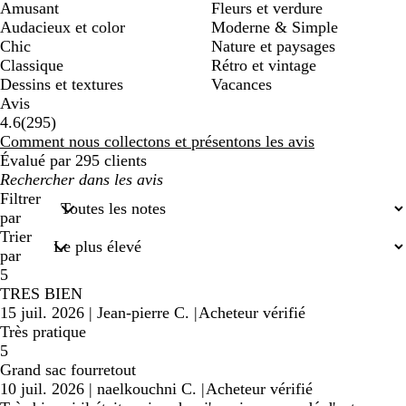
Amusant
Fleurs et verdure
Audacieux et color
Moderne & Simple
Chic
Nature et paysages
Classique
Rétro et vintage
Dessins et textures
Vacances
Avis
295
4.6
(
295
)
avis
Comment nous collectons et présentons les avis
Évalué par 295 clients
Mes
recherches
Filtrer
saisies
par
Trier
par
5
TRES BIEN
15 juil. 2026
|
Jean-pierre C.
|
Acheteur vérifié
Très pratique
5
Grand sac fourretout
10 juil. 2026
|
naelkouchni C.
|
Acheteur vérifié