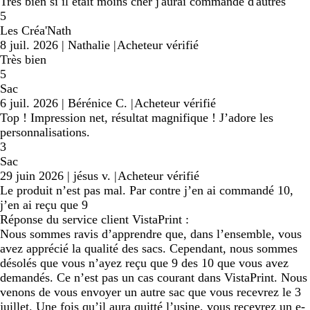
Très bien si il était moins cher j'aurai commandé d'autres
5
Les Créa'Nath
8 juil. 2026
|
Nathalie
|
Acheteur vérifié
Très bien
5
Sac
6 juil. 2026
|
Bérénice C.
|
Acheteur vérifié
Top ! Impression net, résultat magnifique ! J’adore les
personnalisations.
3
Sac
29 juin 2026
|
jésus v.
|
Acheteur vérifié
Le produit n’est pas mal. Par contre j’en ai commandé 10,
j’en ai reçu que 9
Réponse du service client VistaPrint :
Nous sommes ravis d’apprendre que, dans l’ensemble, vous
avez apprécié la qualité des sacs. Cependant, nous sommes
désolés que vous n’ayez reçu que 9 des 10 que vous avez
demandés. Ce n’est pas un cas courant dans VistaPrint. Nous
venons de vous envoyer un autre sac que vous recevrez le 3
juillet. Une fois qu’il aura quitté l’usine, vous recevrez un e-