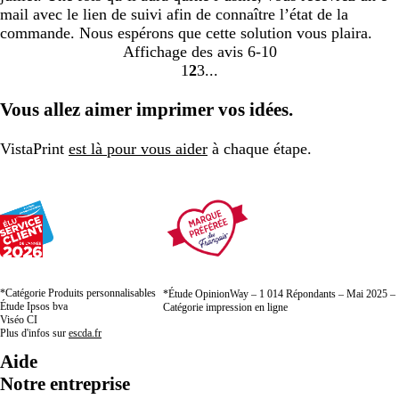
mail avec le lien de suivi afin de connaître l’état de la
commande. Nous espérons que cette solution vous plaira.
Affichage des avis
6-10
1
2
3
Accéder
Accéder
Accéder
à
à
à
Vous allez aimer imprimer vos idées.
la
la
la
page
page
page
VistaPrint
est là pour vous aider
à chaque étape.
*Catégorie Produits personnalisables
*Étude OpinionWay – 1 014 Répondants – Mai 2025 –
Étude Ipsos bva
Catégorie impression en ligne
Viséo CI
Plus d'infos sur
escda.fr
Aide
Notre entreprise