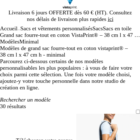
Diapositive
Livraison 6 jours OFFERTE dès 60 € (HT). Consultez
1
nos délais de livraison plus rapides
ici
sur
Accueil
Sacs et vêtements personnalisés
Sacs
Sacs en toile
1
...
Grand sac fourre-tout en coton VistaPrint® – 38 cm l x 47 cm H
Modèles
Minimal
Modèles de grand sac fourre-tout en coton vistaprint® –
38 cm l x 47 cm h - minimal
Parcourez ci-dessous certains de nos modèles
personnalisables les plus populaires : à vous de faire votre
choix parmi cette sélection. Une fois votre modèle choisi,
ajoutez-y votre touche personnelle dans notre studio de
création en ligne.
Rechercher un modèle
30 résultats
Filtres