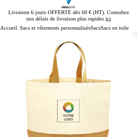
Diapositive
Livraison 6 jours OFFERTE dès 60 € (HT). Consultez
1
nos délais de livraison plus rapides
ici
sur
Accueil
Sacs et vêtements personnalisés
Sacs
Sacs en toile
1
...
Diapositive
Image
Zoom
Utilisez
Cliquez
1
zoomable
au
les
pour
sur
minimum
touches
développer
1
plus
et
moins
pour
zoomer
et
les
touches
fléchées
pour
faire
défiler