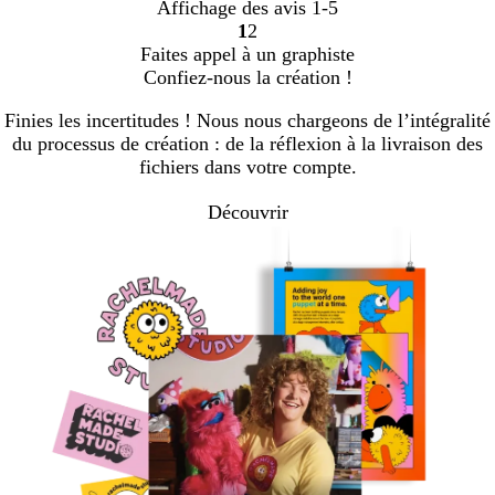
Affichage des avis
1-5
1
2
Accéder
Accéder
Faites appel à un graphiste
à
à
Confiez-nous la création !
la
la
page
page
Finies les incertitudes ! Nous nous chargeons de l’intégralité
du processus de création : de la réflexion à la livraison des
fichiers dans votre compte.
Découvrir