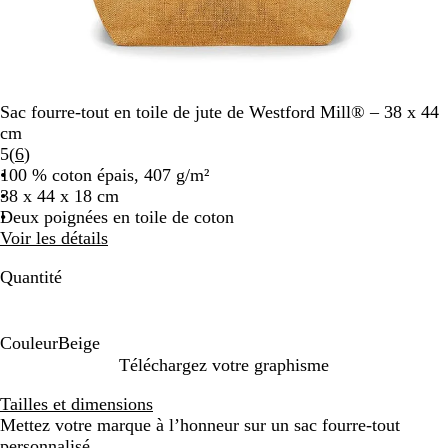
Sac fourre-tout en toile de jute de Westford Mill® – 38 x 44
cm
Lire
5
(
6
)
les
100 % coton épais, 407 g/m²
6
38 x 44 x 18 cm
avis
Deux poignées en toile de coton
Voir les détails
Quantité
Couleur
Beige
B
Téléchargez votre graphisme
e
Tailles et dimensions
i
Mettez votre marque à l’honneur sur un sac fourre-tout
g
personnalisé.
e