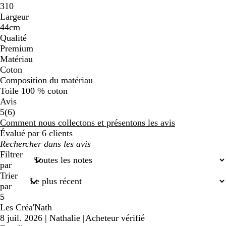
310
Largeur
44cm
Qualité
Premium
Matériau
Coton
Composition du matériau
Toile 100 % coton
Avis
6
5
(
6
)
avis
Comment nous collectons et présentons les avis
Évalué par 6 clients
Mes
recherches
Filtrer
saisies
par
Trier
par
5
Les Créa'Nath
8 juil. 2026
|
Nathalie
|
Acheteur vérifié