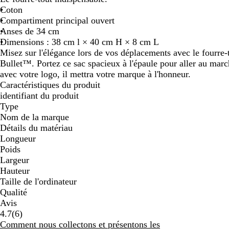
Coton
défiler
défiler
défiler
Compartiment principal ouvert
Anses de 34 cm
Dimensions : 38 cm l × 40 cm H × 8 cm L
Misez sur l'élégance lors de vos déplacements avec le fourre
Bullet™. Portez ce sac spacieux à l'épaule pour aller au marc
avec votre logo, il mettra votre marque à l'honneur.
Caractéristiques du produit
identifiant du produit
Type
Nom de la marque
Détails du matériau
Longueur
Poids
Largeur
Hauteur
Taille de l'ordinateur
Qualité
Avis
6
4.7
(
6
)
avis
Comment nous collectons et présentons les