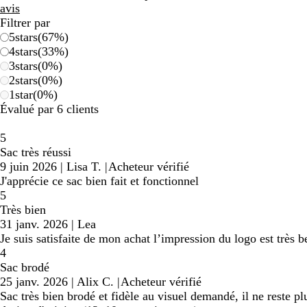
avis
Filtrer par
5
stars
(
67
%)
4
stars
(
33
%)
3
stars
(
0
%)
2
stars
(
0
%)
1
star
(
0
%)
Évalué par 6 clients
5
Sac très réussi
9 juin 2026
|
Lisa T.
|
Acheteur vérifié
J'apprécie ce sac bien fait et fonctionnel
5
Très bien
31 janv. 2026
|
Lea
Je suis satisfaite de mon achat l’impression du logo est très be
4
Sac brodé
25 janv. 2026
|
Alix C.
|
Acheteur vérifié
Sac très bien brodé et fidèle au visuel demandé, il ne reste pl