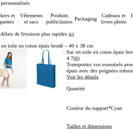
 personnalisés
ckers et
Vêtements
Produits
Cadeaux et
Packaging
quettes
et sacs
publicitaires
livres photo
élais de livraison plus rapides
ici
 en toile en coton épais brodé – 40 x 38 cm
Image
Zoom
Utilisez
Cliquez
Image
Zoom
Utilisez
Cliquez
Sac en toile en coton épais br
zoomable
au
les
pour
zoomable
au
les
pour
Lire
4.7
(
6
)
minimum
touches
développer
minimum
touches
développer
les
Transportez vos essentiels ave
plus
plus
6
épais avec des poignées robust
et
et
avis
Voir les détails
moins
moins
Quantité
pour
pour
zoomer
zoomer
et
et
les
les
Couleur du support
*
Cyan
touches
touches
C
V
R
B
B
B
N
O
N
fléchées
fléchées
y
e
o
l
l
l
o
r
a
Tailles et dimensions
pour
pour
a
r
u
e
e
a
i
a
t
faire
faire
n
t
g
u
u
n
r
n
u