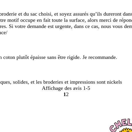
roderie et du sac choisi, et soyez assurés qu’ils dureront dan
re motif occupe en fait toute la surface, alors merci de répon
res. Si votre demande est urgente, dans ce cas, nous vous dem
nce/
en coton plutôt épaisse sans être rigide. Je recommande.
tiques, solides, et les broderies et impressions sont nickels
Affichage des avis
1-5
1
2
Accéder
Accéder
à
à
la
la
page
page