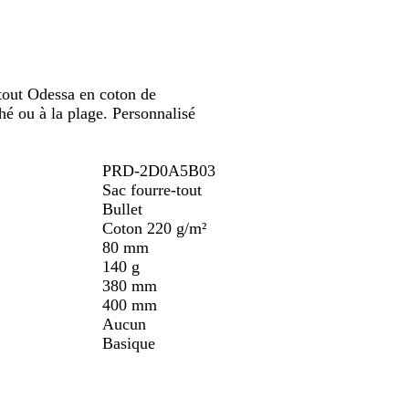
défiler
défiler
c
e
r
m
c
g
r
i
o
a
e
e
t
i
r
l
r
i
-tout Odessa en coton de
o
n
hé ou à la plage. Personnalisé
n
e
PRD-2D0A5B03
Sac fourre-tout
Bullet
Coton 220 g/m²
80 mm
140 g
380 mm
400 mm
Aucun
Basique