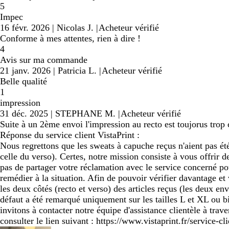
5
Impec
16 févr. 2026
|
Nicolas J.
|
Acheteur vérifié
Conforme à mes attentes, rien à dire !
4
Avis sur ma commande
21 janv. 2026
|
Patricia L.
|
Acheteur vérifié
Belle qualité
1
impression
31 déc. 2025
|
STEPHANE M.
|
Acheteur vérifié
Suite à un 2ème envoi l'impression au recto est toujorus trop c
Réponse du service client VistaPrint :
Nous regrettons que les sweats à capuche reçus n'aient pas été
celle du verso). Certes, notre mission consiste à vous offri
pas de partager votre réclamation avec le service concerné pou
remédier à la situation. Afin de pouvoir vérifier davantage et
les deux côtés (recto et verso) des articles reçus (les deux e
défaut a été remarqué uniquement sur les tailles L et XL ou b
invitons à contacter notre équipe d'assistance clientèle à trav
consulter le lien suivant : https://www.vistaprint.fr/service-c