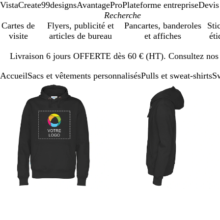
VistaCreate
99designs
AvantagePro
Plateforme entreprise
Devis
Cartes de
Flyers, publicité et
Pancartes, banderoles
Sti
visite
articles de bureau
et affiches
éti
Diapositive
Livraison 6 jours OFFERTE dès 60 € (HT). Consultez nos d
1
sur
Accueil
Sacs et vêtements personnalisés
Pulls et sweat-shirts
S
1
Diapositive
Image
Zoom
Utilisez
Cliquez
Image
Zoom
Utilisez
Cliquez
1
zoomable
au
les
pour
zoomable
au
les
pour
sur
minimum
touches
développer
minimum
touches
développer
3
plus
plus
et
et
moins
moins
pour
pour
zoomer
zoomer
et
et
les
les
touches
touches
fléchées
fléchées
pour
pour
faire
faire