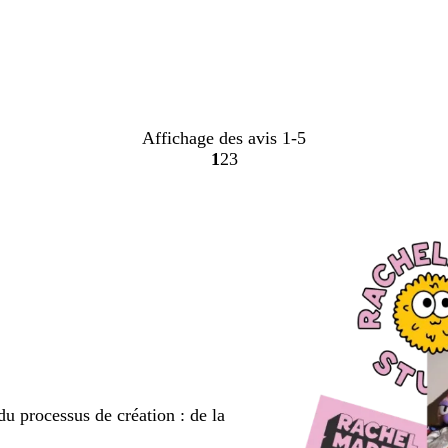
Affichage des avis
1-5
1
2
3
Accéder
Accéder
Accéder
à
à
à
la
la
la
page
page
page
du processus de création : de la