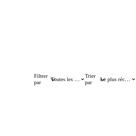
Filtrer
Trier
par
par