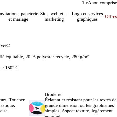
TVA
comprise
non comprise
Invitations, papeterie
Sites web et e-
Logo et services
Offres
et mariage
marketing
graphiques
oVer®
fié équitable, 20 % polyester recyclé, 280 g/m²
. : 150° C
Broderie
eurs. Toucher
Éclatant et résistant pour les textes de
astique,
grande dimension ou les graphismes
cise.
simples. Aspect texturé, légèrement
en relief.