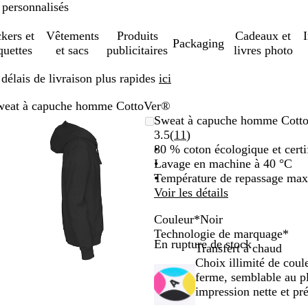
 personnalisés
ckers et
Vêtements
Produits
Cadeaux et
Packaging
quettes
et sacs
publicitaires
livres photo
élais de livraison plus rapides
ici
weat à capuche homme CottoVer®
Image
Zoom
Utilisez
Cliquez
Sweat à capuche homme Cott
zoomable
au
les
pour
Lire
3.5
(
11
)
minimum
touches
développer
les
80 % coton écologique et certi
plus
11
Lavage en machine à 40 °C
et
avis
Température de repassage max
moins
Voir les détails
pour
Couleur
*
Noir
zoomer
M
J
R
B
B
G
V
O
B
B
B
N
Technologie de marquage
*
et
En rupture de stock
a
a
o
l
l
r
e
r
l
l
l
o
Transfert à chaud
les
u
u
u
e
a
i
r
a
e
a
e
i
Choix illimité de coul
touches
v
n
g
u
n
s
t
n
u
n
u
r
ferme, semblable au pl
fléchées
e
e
e
c
c
a
g
r
c
m
impression nette et pré
pour
i
c
n
e
o
a
faire