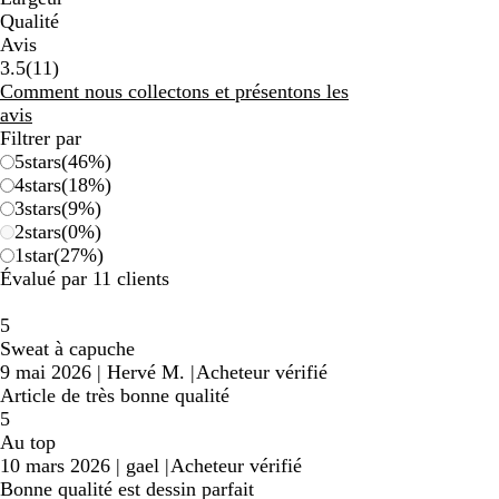
Qualité
Avis
11
3.5
(
11
)
avis
Comment nous collectons et présentons les
avis
Filtrer par
5
stars
(
46
%)
4
stars
(
18
%)
3
stars
(
9
%)
2
stars
(
0
%)
1
star
(
27
%)
Évalué par 11 clients
5
Sweat à capuche
9 mai 2026
|
Hervé M.
|
Acheteur vérifié
Article de très bonne qualité
5
Au top
10 mars 2026
|
gael
|
Acheteur vérifié
Bonne qualité est dessin parfait