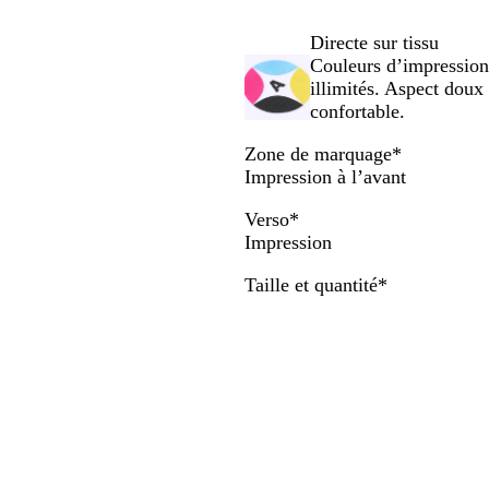
e
a
t
i
r
défiler
l
s
h
i
Directe sur tissu
s
r
n
Couleurs d’impression
é
a
e
illimités. Aspect doux
c
confortable.
i
Zone de marquage
*
t
Impression à l’avant
e
Verso
*
Impression
Obligatoire
Taille et quantité
*