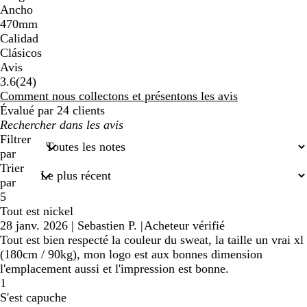
Ancho
470mm
Calidad
Clásicos
Avis
24
3.6
(
24
)
avis
Comment nous collectons et présentons les avis
Évalué par 24 clients
Mes
recherches
Filtrer
saisies
par
Trier
par
5
Tout est nickel
28 janv. 2026
|
Sebastien P.
|
Acheteur vérifié
Tout est bien respecté la couleur du sweat, la taille un vrai xl
(180cm / 90kg), mon logo est aux bonnes dimension
l'emplacement aussi et l'impression est bonne.
1
S'est capuche