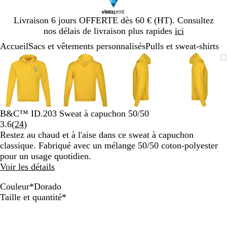
Diapositive
Livraison 6 jours OFFERTE dès 60 € (HT). Consultez
1
nos délais de livraison plus rapides
ici
sur
Accueil
Sacs et vêtements personnalisés
Pulls et sweat-shirts
1
Diapositive
Image
Zoom
Utilisez
Cliquez
Image
Zoom
Utilisez
Cliquez
Image
Zoom
Utilisez
Cliquez
Image
Zoom
Utilisez
Cliquez
1
zoomable
au
les
pour
zoomable
au
les
pour
zoomable
au
les
pour
zoomab
au
les
pour
sur
minimum
touches
développer
minimum
touches
développer
minimum
touches
développer
minim
touches
dévelop
4
plus
plus
plus
plus
et
et
et
et
moins
moins
moins
moins
B&C™ ID.203 Sweat à capuchon 50/50
pour
pour
pour
pour
Lire
3.6
(
24
)
zoomer
zoomer
zoomer
zoomer
les
Restez au chaud et à l'aise dans ce sweat à capuchon
et
et
et
et
24
classique. Fabriqué avec un mélange 50/50 coton-polyester
les
les
les
les
avis
pour un usage quotidien.
touches
touches
touches
touches
Voir les détails
fléchées
fléchées
fléchées
fléchée
pour
pour
pour
pour
Couleur
*
Dorado
faire
faire
faire
faire
R
N
A
C
D
M
T
B
V
A
G
A
Obligatoire
Taille et quantité
*
défiler
défiler
défiler
défiler
o
e
z
a
o
a
i
l
e
z
r
n
j
g
u
l
r
r
n
a
r
u
i
t