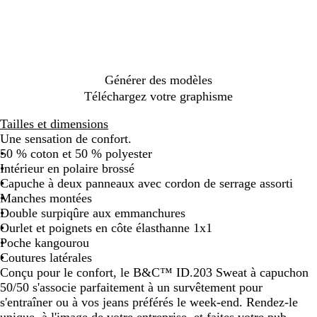
o
r
l
a
a
r
t
n
d
l
s
r
o
m
b
d
ó
o
c
e
r
j
a
a
a
o
n
o
b
e
a
c
r
z
o
a
s
i
i
a
t
l
p
t
n
e
e
a
Générer des modèles
o
l
a
Téléchargez votre graphisme
l
d
a
o
Tailles et dimensions
Une sensation de confort.
50 % coton et 50 % polyester
Intérieur en polaire brossé
Capuche à deux panneaux avec cordon de serrage assorti
Manches montées
Double surpiqûre aux emmanchures
Ourlet et poignets en côte élasthanne 1x1
Poche kangourou
Coutures latérales
Conçu pour le confort, le B&C™ ID.203 Sweat à capuchon
50/50 s'associe parfaitement à un survêtement pour
s'entraîner ou à vos jeans préférés le week-end. Rendez-le
unique, à l'image de votre entreprise, et faites votre pub.