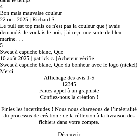
4
Bon mais mauvaise couleur
22 oct. 2025
|
Richard S.
Le pull est top mais ce n'est pas la couleur que j'avais
demandé. Je voulais le noir, j'ai reçu une sorte de bleu
marine. . .
5
Sweat à capuche blanc, Que
10 août 2025
|
patrick c.
|
Acheteur vérifié
Sweat à capuche blanc, Que du bonheur avec le logo (nickel)
Merci
Affichage des avis
1-5
1
2
3
4
5
Accéder
Accéder
Accéder
Accéder
Accéder
Faites appel à un graphiste
à
à
à
à
à
Confiez-nous la création !
la
la
la
la
la
page
page
page
page
page
Finies les incertitudes ! Nous nous chargeons de l’intégralité
du processus de création : de la réflexion à la livraison des
fichiers dans votre compte.
Découvrir